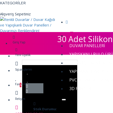
KATEGORİLER
Alışveriş Sepetiniz
30 Adet Silikon
Giriş Yap
DUVAR PANELLERİ
YAPIŞKANLI RULO ÜR
Yeni Üyelik
DUVAR ÇITALARI VE S
Siparişlerim
YAPIŞKANLI PVC YER P
PVC MERMER LEVHAL
Favorilerim
0
3D POSTER
İletişim
Stok Durumu: