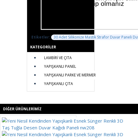
tabancasına sahip olmanız
gerekmektedir.
Beyaz renktir.
Etiketler:
30 Adet Silikonize Mastik Strafor Duvar Paneli Du
KATEGORILER
LAMBİRİ VE ÇITA
YAPIŞKANLI PANEL
YAPIŞKANLI PARKE VE MERMER
YAPIŞKANLI ÇITA
DIĞER ÜRÜNLERIMIZ