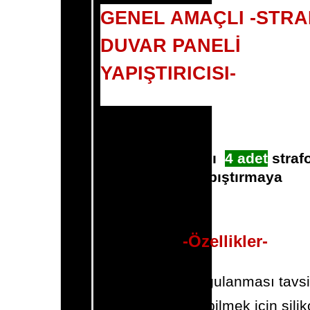
GENEL AMAÇLI -STR
DUVAR PANELİ
YAPIŞTIRICISI-
30 adet fiyatıdır.
1 adet yapıştırıcı
4 adet
straf
duvar paneli yapıştırmaya
uygundur.
-Özellikler-
Temiz duvara uygulanması tavs
edilir.
Yapıştırıcıyı sürebilmek için sili