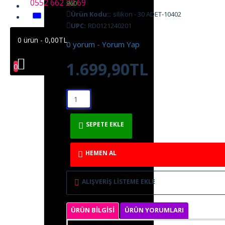
0552 662 22 69
960
Ürün Kodu::
silikon - 30 ADET-10402
UPC:
RD0121240201
0 ürün - 0,00TL
0 yorum
-
Yorum Yap
1.699,90TL
0
SEPETE EKLE
HEMEN AL
ALIŞVERIŞ LISTEME EKLE
ÜRÜN BILGISI
ÜRÜN YORUMLARI