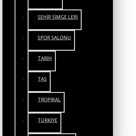
ŞEHİR SİMGE LERİ
SPOR SALONU
TARİH
TAŞ
TROPİKAL
TÜRKİYE