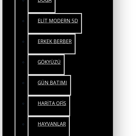
DOĞA
ELİT MODERN 5D
ERKEK BERBER
GÖKYÜZÜ
GÜN BATIMI
HARİTA OFİS
HAYVANLAR