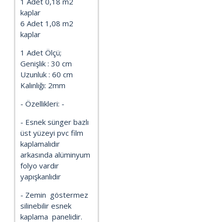
1 Adet 0,18 m2
kaplar
6 Adet 1,08 m2
kaplar
1 Adet Ölçü;
Genişlik : 30 cm
Uzunluk : 60 cm
Kalınlığı: 2mm
- Özellikleri: -
- Esnek sünger bazlı
üst yüzeyi pvc film
kaplamalıdır
arkasında alüminyum
folyo vardır
yapışkanlıdır
- Zemin göstermez
silinebilir esnek
kaplama panelidir.