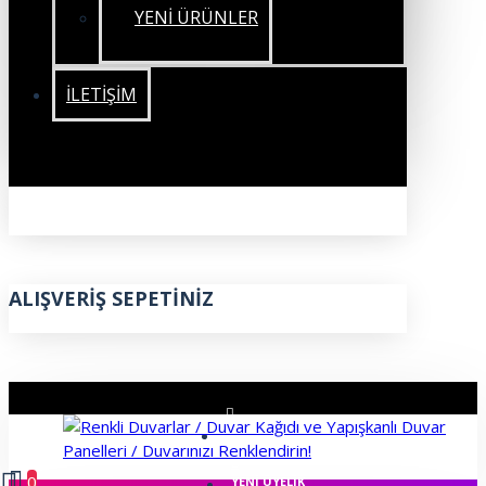
YENİ ÜRÜNLER
İLETIŞIM
ALIŞVERIŞ SEPETINIZ
ÜYE GIRIŞI
0
YENI ÜYELIK