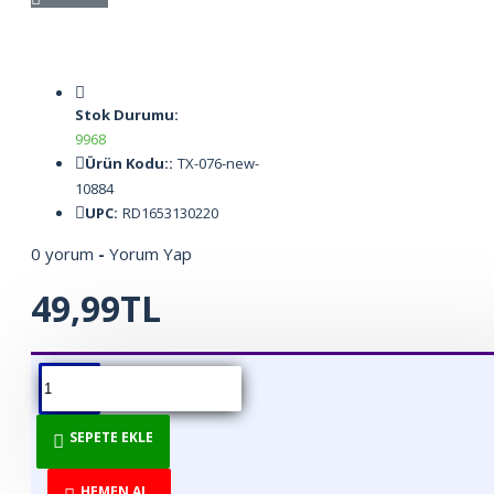
Stok Durumu:
9968
Ürün Kodu::
TX-076-new-
10884
UPC:
RD1653130220
0 yorum
-
Yorum Yap
49,99TL
ÜRÜN BILGISI
ÜRÜN YORUMLARI
BEDEN TABLOSU
SEPETE EKLE
UYARI : ÜRÜN
SERİLERİ HAFTALIK
HEMEN AL