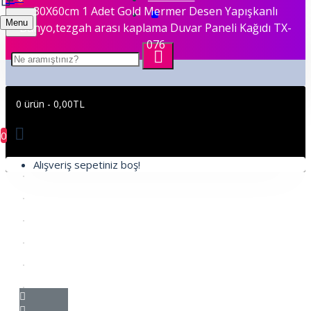
30X60cm 1 Adet Gold Mermer Desen Yapışkanlı
Menu
Banyo,tezgah arası kaplama Duvar Paneli Kağıdı TX-
076
0 ürün - 0,00TL
0
Alışveriş sepetiniz boş!