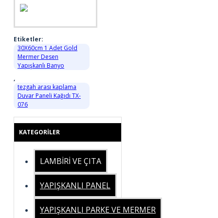
Etiketler:
30X60cm 1 Adet Gold
Mermer Desen
Yapışkanlı Banyo
,
tezgah arası kaplama
Duvar Paneli Kağıdı TX-
076
KATEGORILER
LAMBİRİ VE ÇITA
YAPIŞKANLI PANEL
YAPIŞKANLI PARKE VE MERMER