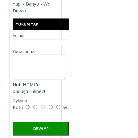
Yapı / Banyo - Wc
Duvarı
YORUM YAP
Adınız
Yorumunuz
Not:
HTML'e
dönüştürülmez!
Oylama
Kötü
İyi
DEVAM