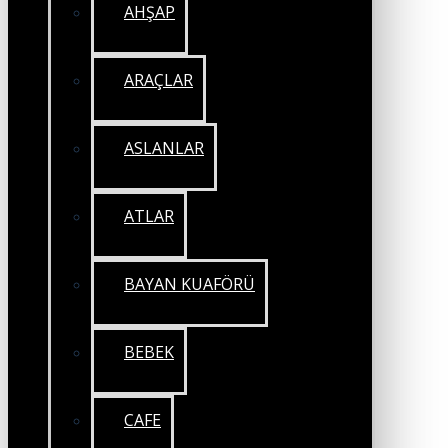
AHŞAP
ARAÇLAR
ASLANLAR
ATLAR
BAYAN KUAFÖRÜ
BEBEK
CAFE