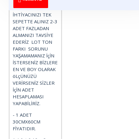
OLARAK DEĞİŞİYOR
O YÜZDEN
İHTİYACINIZI TEK
SEPETTE ALINIZ 2-3
ADET FAZLADAN
ALMANIZI TAVSİYE
EDERİZ LOT TON
FARKI SORUNU
YAŞAMAMANIZ İçİN
İSTERSENİZ BİZLERE
EN VE BOY OLARAK
öLçÜNÜZÜ
VERİRSENİZ SİZLER
İçİN ADET
HESAPLAMASI
YAPABİLİRİZ.
- 1 ADET
30CMX60CM
FİYATIDIR.