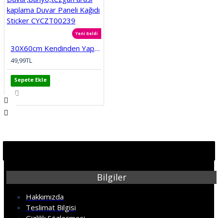
Yeni Geldi
30X60cm Kendinden Yapışkanlı Duvar,banyo,tezgah arası kaplama Duvar Paneli Kağıdı Sticker CYCZT00239
49,99TL
Sepete Ekle
Bilgiler
Hakkımızda
Teslimat Bilgisi