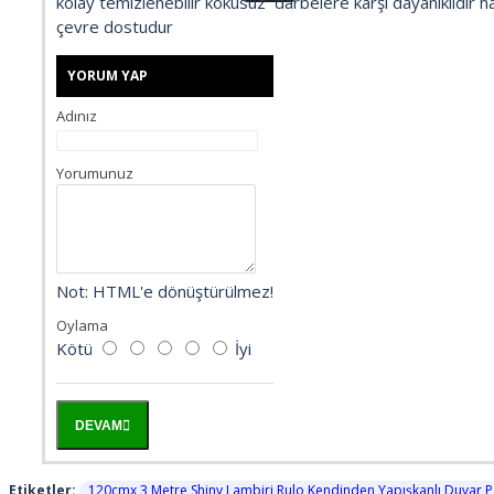
kolay temizlenebilir kokusuz darbelere karşı dayanıklıdır haf
çevre dostudur
CAFE
YORUM YAP
ÇİÇEKLER
Adınız
ÇOCUKLAR
Yorumunuz
DENİZ OKYANUS
DENİZLATI AKVARYUM
Not:
HTML'e dönüştürülmez!
Oylama
DERİNLİK
Kötü
İyi
DİNİ
DEVAM
DOĞA
Etiketler:
120cmx 3 Metre Shiny Lambiri Rulo Kendinden Yapışkanlı Duvar 