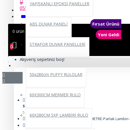
YAPIŞKANLI EPOKSİ PANELLER
0552 662 22 69
Fırsat Ürünü
ABS DUVAR PANELİ
0 ürün - 0,00TL
Yeni Geldi
STRAFOR DUVAR PANELLERİ
0
Alışveriş sepetiniz boş!
YAPIŞKANLI RULO ÜRÜNLER
50x280cm PUFFY RULOLAR
60X300CM MERMER RULO
Stok Durumu:
5
60X280CM SXP LAMBİRİ RULO
Ürün Kodu::
CYCZT00175-120CM X 3 METRE-Parlak Lambiri
UPC:
RD1133202606