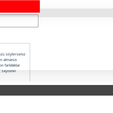
üzü söylerseniz
ın almanızı
 farklılıklar
 sayısının