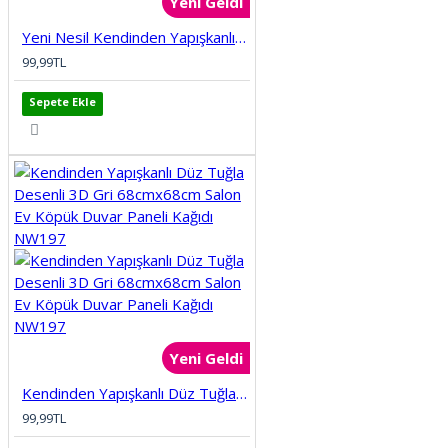
Yeni Geldi
KÖPRÜ
Yeni Nesil Kendinden Yapışkanlı Esnek Sünger Renkli 3D Taş Tuğla Desen Duvar Kağıdı Paneli nw208
99,99TL
MERMER
Sepete Ekle
MOBİLYA
PALMİYE
PENCERE
ŞEHİR SİMGE LERİ
SPOR SALONU
Yeni Geldi
Kendinden Yapışkanlı Düz Tuğla Desenli 3D Gri 68cmx68cm Salon Ev Köpük Duvar Paneli Kağıdı NW197
TARİH
99,99TL
TAŞ