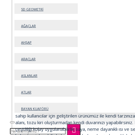
-Kalınlık : 2 mm
5D GEOMETRİ
-%100 silinebilir.
- YENİ NESİL DUVAR KAPLAMA RULOSU RUTUBETİ ÖNL
AĞAÇLAR
GİZLER SUYA DAYANIKLI EV OFİS WC SALON KARAVAN G
KULLANIMA AÇIKTIR.
AHŞAP
-balkon, mutfak tezgah arası, tv ünite arkası için uygundur (
-Fayans, duvar, cam, ahşap her yere yapışır
ARAÇLAR
-Ürün kırılma çatlama yapmaz esnek katlanabilirdir.
-falçata veya makasla kolayca kesebilirsiniz.
-yapışkanı çok kuvvetlidir. (1. Kalite)
ASLANLAR
-Düz ve pürüzsüz duvar haricinde tüm duvarlarda silikon i
gerekebilir.
ATLAR
arkasındaki yapışkanlı kağıdı söktükten sonra sağa sola s
çöpe atmanız gerekiyor. Kendinden yapışkanlı "renkli duvarl
kendi duvarınızı kendiniz yapabilirsiniz.Yeni nesil kendin yap
BAYAN KUAFÖRÜ
sahip kullanıcılar için geliştirilen ürünümüz ile kendi tarzını
alanı, tozu kiri oluşturmadan kendi duvarınızı yapabilirsini
BEBEK
çeşitliliği kolay uygulanabilirlik suya, neme dayanıklı ısı ve s