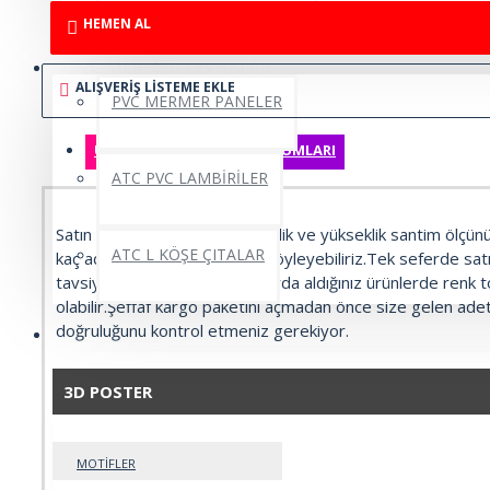
HEMEN AL
PVC MERMER LEVHALAR
ALIŞVERIŞ LISTEME EKLE
PVC MERMER PANELER
ÜRÜN BILGISI
ÜRÜN YORUMLARI
ATC PVC LAMBİRİLER
Satın almadan önce bize genişlik ve yükseklik santim ölçün
ATC L KÖŞE ÇITALAR
kaç adet almanız gerektiğini söyleyebiliriz.Tek seferde sat
tavsiye ederiz. Farklı zamanlarda aldığınız ürünlerde renk ton
olabilir.Şeffaf kargo paketini açmadan önce size gelen adet
doğruluğunu kontrol etmeniz gerekiyor.
3D POSTER
-1 ADET 120CM X 300CM RULO FİYATIDIR
3D POSTER
-1 adet 3,60 m2 dir.
-ÖLÇÜ : Genişlik : 120 cm x yükseklik 300 cm
MOTİFLER