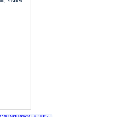
if, elastik ve
Paneli Kağıdı Kaplama CYCZT00175