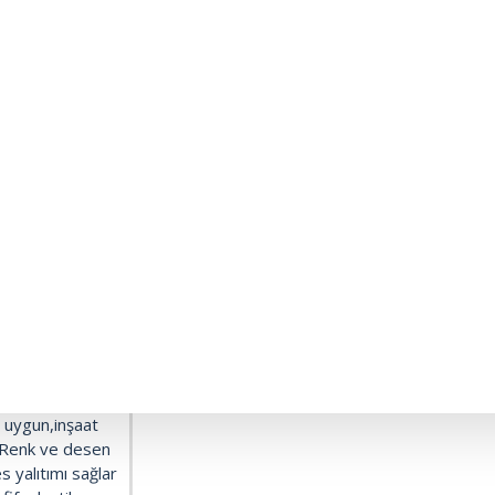
ER ÇATLAKLARI
İBİ GENEL
ateş alırsa erir)
le desteklemek
ürmeden direk
ar" ürünleri ile
 (dıy) kültürüne
za uygun,inşaat
z. Renk ve desen
es yalıtımı sağlar