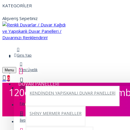
KATEGORİLER
Alışveriş Sepetiniz
Giriş Yap
Yeni Üyelik
Menu
0
DUVAR PANELLERİ
Siparişlerim
120cmx 3 Metre Shiny Lambi
KENDİNDEN YAPIŞKANLI DUVAR PANELLERİ
Favorilerim
0
SHİNY MERMER PANELLER
İletişim