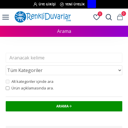
ÜYE GIRIŞI
YENI ÜYELIK
0
0
Arama
Arama Kriteri
Alt kategoriler içinde ara
Ürün açıklamasında ara.
ARAMA
Arama kriterlerine uygun ürünler