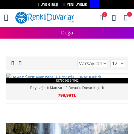
ÜYE GIRIŞI
YENI ÜYELIK
0
0
Doğa
1578056334862
Beyaz Şerit Manzara 3 Boyutlu Duvar Kağıdı
799,99TL