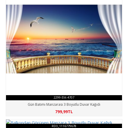
2299-Elit-4707
Gün Batımı Manzarası 3 Boyutlu Duvar Kağıdı
799,99TL
RD3_1116779678