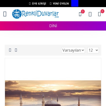
ÜYE GIRIŞI
YENI ÜYELIK
0
0
DİNİ