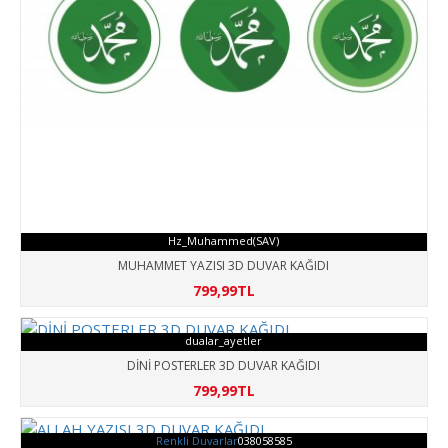
Hz_Muhammed(SAV)
MUHAMMET YAZISI 3D DUVAR KAĞIDI
799,99TL
dualar_ayetler
DİNİ POSTERLER 3D DUVAR KAĞIDI
799,99TL
Renkli Duvarlar
038058585