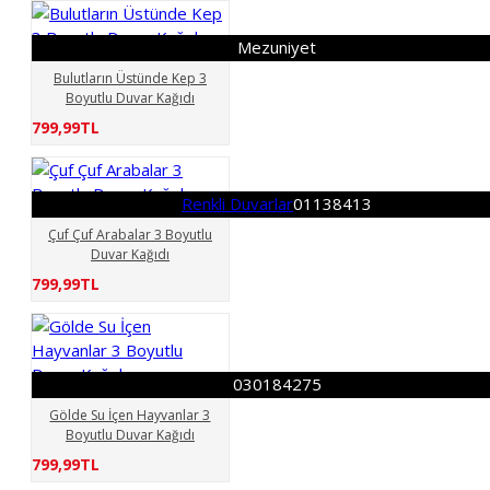
Mezuniyet
Bulutların Üstünde Kep 3
Boyutlu Duvar Kağıdı
799,99TL
Renkli Duvarlar
01138413
Çuf Çuf Arabalar 3 Boyutlu
Duvar Kağıdı
799,99TL
030184275
Gölde Su İçen Hayvanlar 3
Boyutlu Duvar Kağıdı
799,99TL