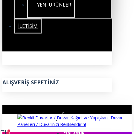
YENİ ÜRÜNLER
İLETIŞIM
ALIŞVERIŞ SEPETINIZ
ÜYE GIRIŞI
0
YENI ÜYELIK