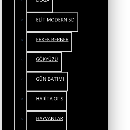
DOĞA
ELİT MODERN 5D
ERKEK BERBER
GÖKYÜZÜ
GÜN BATIMI
HARİTA OFİS
HAYVANLAR