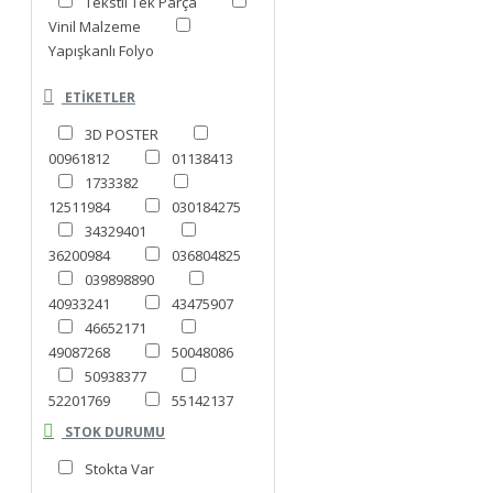
Tekstil Tek Parça
Vinil Malzeme
Yapışkanlı Folyo
ETIKETLER
3D POSTER
00961812
01138413
1733382
12511984
030184275
34329401
36200984
036804825
039898890
40933241
43475907
46652171
49087268
50048086
50938377
52201769
55142137
61053954
STOK DURUMU
66221851
69513930
Stokta Var
70033335