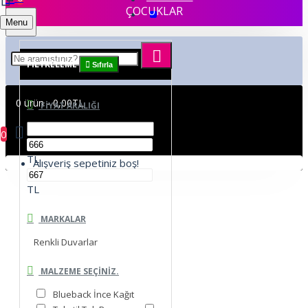
ÇOCUKLAR
Menu
FILTRELEME
Sıfırla
0 ürün - 0,00TL
FIYAT ARALIĞI
0
TL
Alışveriş sepetiniz boş!
TL
MARKALAR
Renkli Duvarlar
MALZEME SEÇINIZ.
Blueback İnce Kağıt