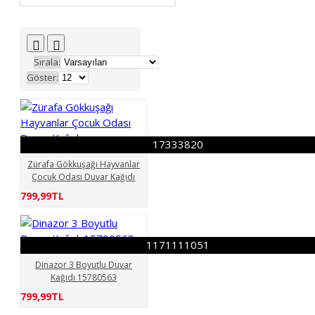
76179615
077844994
77869392
80081361
084111754
84136264
Sırala:
084990553
86726034
Göster:
89155900
091420897
091424212
96472245
172742892
180027420
193119600
17333820
737431564
1171111051
Zürafa Gökkuşağı Hayvanlar
1518310421
Çocuk Odası Duvar Kağıdı
Dinazor 3 Boyutlu Duvar Kağıdı
799,99TL
15780563
Mezuniyet
Zürafa Gökkuşağı
Hayvanlar Çocuk Odası Duvar
1171111051
Kağıdı
Çocuk 3 Boyutlu
Dinazor 3 Boyutlu Duvar
Duvar Kağıdı
Çocuk
Kağıdı 15780563
Çizgi Park
799,99TL