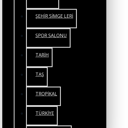
ŞEHİR SİMGE LERİ
SPOR SALONU
TARİH
TAŞ
TROPİKAL
TÜRKİYE