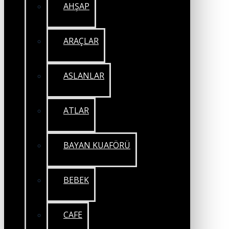
AHŞAP
ARAÇLAR
ASLANLAR
ATLAR
BAYAN KUAFÖRÜ
BEBEK
CAFE