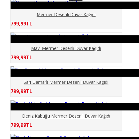
CAFE
Mermer Desenli Duvar Kağıdı
799,99TL
ÇİÇEKLER
ÇOCUKLAR
Mavi Mermer Desenli Duvar Kağıdı
799,99TL
DENİZ OKYANUS
DENİZLATI AKVARYUM
Sarı Damarlı Mermer Desenli Duvar Kağıdı
799,99TL
DERİNLİK
DİNİ
Deniz Kabuğu Mermer Desenli Duvar Kağıdı
799,99TL
DOĞA