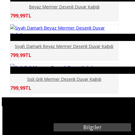
KÖPRÜ
Beyaz Mermer Desenli Duvar Kağıdı
799,99TL
MERMER
MOBİLYA
Siyah Damarlı Beyaz Mermer Desenli Duvar Kağıdı
PALMİYE
799,99TL
PENCERE
Sisli Grili Mermer Desenli Duvar Kağıdı
ŞEHİR SİMGE LERİ
799,99TL
SPOR SALONU
TARİH
Bilgiler
TAŞ