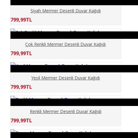
ELİT MODERN 5D
Siyah Mermer Desenli Duvar Kağıdı
799,99TL
ERKEK BERBER
GÖKYÜZÜ
Çok Renkli Mermer Desenli Duvar Kağıdı
799,99TL
GÜN BATIMI
HARİTA OFİS
Yeşil Mermer Desenli Duvar Kağıdı
799,99TL
HAYVANLAR
KABARTMA
Renkli Mermer Desenli Duvar Kağıdı
799,99TL
KIZ ÇOCUK