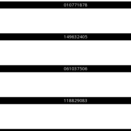
010771878
149632405
061037506
118829083