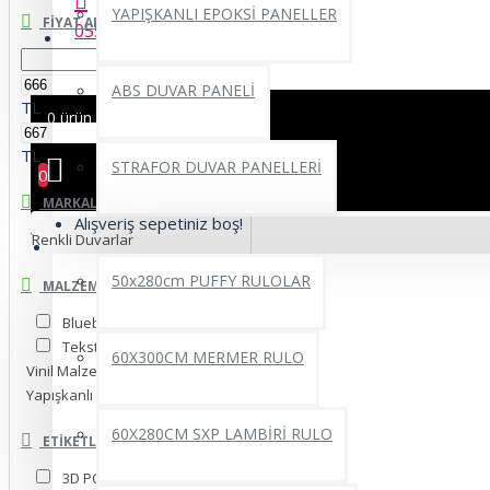
YAPIŞKANLI EPOKSİ PANELLER
FIYAT ARALIĞI
0552 662 22 69
ABS DUVAR PANELİ
TL
0 ürün - 0,00TL
TL
STRAFOR DUVAR PANELLERİ
0
MARKALAR
Alışveriş sepetiniz boş!
Renkli Duvarlar
YAPIŞKANLI RULO ÜRÜNLER
50x280cm PUFFY RULOLAR
MALZEME SEÇINIZ.
Blueback İnce Kağıt
Tekstil Tek Parça
60X300CM MERMER RULO
Vinil Malzeme
Yapışkanlı Folyo
60X280CM SXP LAMBİRİ RULO
ETIKETLER
3D POSTER