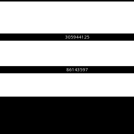
305944125
86143597