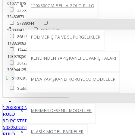
010771878
15598170
120X300CM BELLA GOLD RULO
23667722
32480873
57889041
57889044
DUVAR ÇITALARI VE SÜPÜRGELİKLER
57889047
061037506
86143597
POLİMER ÇITA VE SÜPÜRGELİKLER
118829083
149632405
174423582
193979250
253302114
KENDİNDEN YAPIŞKANLI DUVAR ÇITALARI
261229401
305944125
348617506
MERMER
Mermer
STOK DURUMU
MEVA YAPIŞKANLI KORUYUCU MODELLER
Mermer Damarlı 3 Boyutlu
Stokta Var
Duvar Kağıdı
YAPIŞKANLI PVC YER PARKELERİ
120X300CM BELLA GOLD
MERMER DESENLİ MODELLER
RULO
3D POSTER
50x280cm PUFFY YAPIŞKANLI
KLASİK MODEL PARKELER
RULO