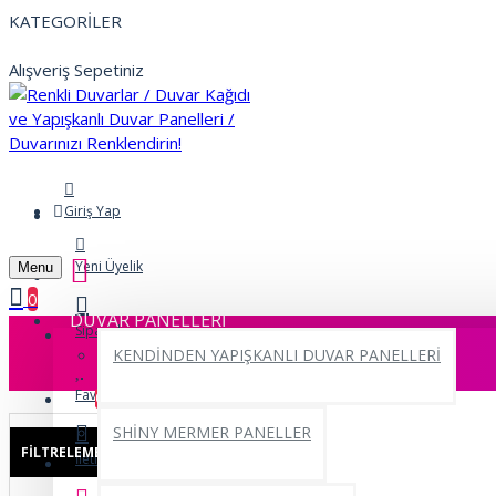
KATEGORİLER
Alışveriş Sepetiniz
Giriş Yap
Yeni Üyelik
Menu
0
DUVAR PANELLERİ
Siparişlerim
KENDİNDEN YAPIŞKANLI DUVAR PANELLERİ
Favorilerim
0
SHİNY MERMER PANELLER
FILTRELEME
Sıfırla
İletişim