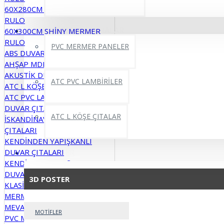
60X280CM SXP YAPIŞKANLI
RULO
PVC MERMER LEVHALAR
60X300CM SHİNY MERMER
RULO
PVC MERMER PANELER
ABS DUVAR PANELİ
AHŞAP MDF DUVAR PANELLERİ
AKUSTİK DUVAR PANELLERİ
ATC PVC LAMBİRİLER
ATC L KÖŞE ÇITALAR
ATC PVC LAMBİRİLER
DUVAR ÇITALARI
ATC L KÖŞE ÇITALAR
İSKANDİNAV DUVAR PANELİ VE
ÇITALARI
KENDİNDEN YAPIŞKANLI
DUVAR ÇITALARI
3D POSTER
KENDİNDEN YAPIŞKANLI
DUVAR PANELLERİ
3D POSTER
KLASİK PARKE MODELLER
MERMER DESENLİ PARKELER
MEVA YAPIŞKANLI MODELLER
MOTİFLER
PVC MERMER PANELLER