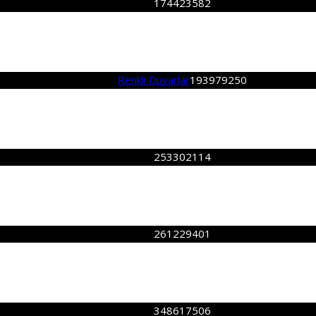
174423582
Renkli Duvarlar
193979250
253302114
261229401
348617506