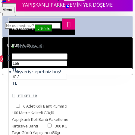
YAPIŞKANLI PARKE ZEMİN YER DÖŞEME
Menu
FILTRELEME
Sıfırla
0 ürün - 0,00TL
FIYAT ARALIĞI
0
TL
Alışveriş sepetiniz boş!
TL
ETIKETLER
6 Adet Koli Bantı 45mm x
100 Metre Kaliteli Güçlü
Yapışkanlı Koli Bantı Paketleme
Kırtasiye Bantı
300 KG
Taşır Güçlü Yapıştırıcı 450gr