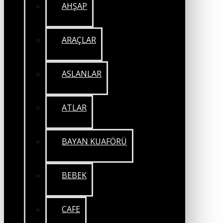
AHŞAP
ARAÇLAR
ASLANLAR
ATLAR
BAYAN KUAFÖRÜ
BEBEK
CAFE