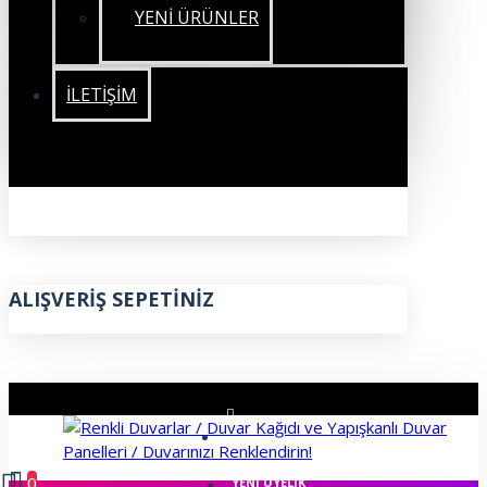
YENİ ÜRÜNLER
İLETIŞIM
ALIŞVERIŞ SEPETINIZ
ÜYE GIRIŞI
0
YENI ÜYELIK