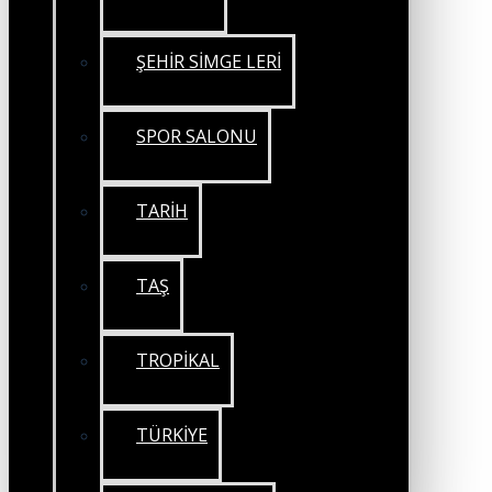
ŞEHİR SİMGE LERİ
SPOR SALONU
TARİH
TAŞ
TROPİKAL
TÜRKİYE