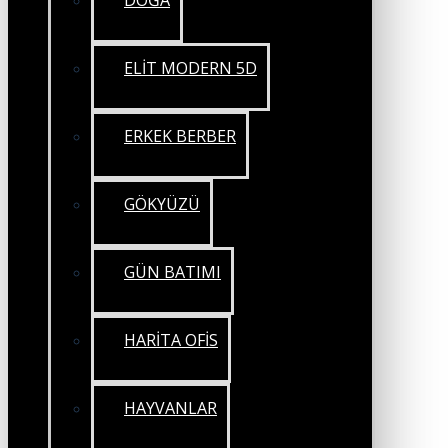
DOĞA
ELİT MODERN 5D
ERKEK BERBER
GÖKYÜZÜ
GÜN BATIMI
HARİTA OFİS
HAYVANLAR