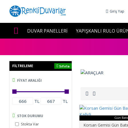
Giriş Yap
DUVAR PANELLERİ
YAPIŞKANLI RULO ÜRÜ
FILTRELEME
Sıfırla
FIYAT ARALIĞI
TL
TL
STOK DURUMU
Gün Bat
Stokta Var
Korsan Gemisi Gün Batı