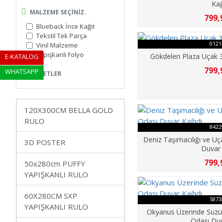
Kağ
MALZEME SEÇINIZ.
799,
Blueback İnce Kağıt
Tekstil Tek Parça
0121
Vinil Malzeme
Yapışkanlı Folyo
Gökdelen Plaza Uçak 3
E-KATALOG
799,
WHATSAPP
ETIKETLER
120X300CM BELLA GOLD
RULO
8422
Deniz Taşımacılığı ve U
3D POSTER
Duvar 
799,
50x280cm PUFFY
YAPIŞKANLI RULO
60X280CM SXP
5873
YAPIŞKANLI RULO
Okyanus Üzerinde Süzü
Odası Duv