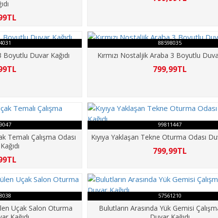
ıdı
99TL
4031
88598035
 Boyutlu Duvar Kağıdı
Kırmızı Nostaljik Araba 3 Boyutlu Duva
99TL
799,99TL
9047
99811447
çak Temalı Çalışma Odası
Kıyıya Yaklaşan Tekne Oturma Odası Du
Kağıdı
799,99TL
99TL
8038
57561210
len Uçak Salon Oturma
Bulutların Arasında Yük Gemisi Çalış
ar Kağıdı
Duvar Kağıdı