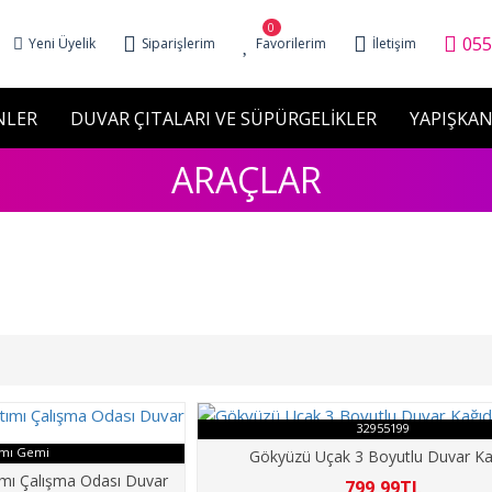
0
055
Yeni Üyelik
Siparişlerim
Favorilerim
İletişim
NLER
DUVAR ÇITALARI VE SÜPÜRGELİKLER
YAPIŞKAN
ARAÇLAR
32955199
ımı Gemi
Gökyüzü Uçak 3 Boyutlu Duvar Ka
mı Çalışma Odası Duvar
799,99TL