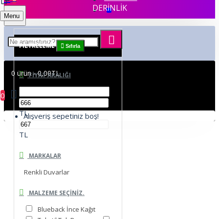
DERİNLİK
Menu
FILTRELEME
Sıfırla
0 ürün - 0,00TL
FIYAT ARALIĞI
0
TL
Alışveriş sepetiniz boş!
TL
MARKALAR
Renkli Duvarlar
MALZEME SEÇINIZ.
Blueback İnce Kağıt