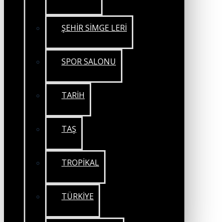
ŞEHİR SİMGE LERİ
SPOR SALONU
TARİH
TAŞ
TROPİKAL
TÜRKİYE