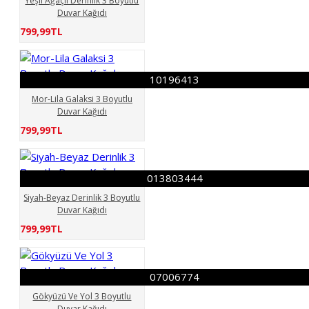
Yeşil Ağaçlı Derinlik 3 Boyutlu
Duvar Kağıdı
799,99TL
10196413
Mor-Lila Galaksi 3 Boyutlu
Duvar Kağıdı
799,99TL
013803444
Siyah-Beyaz Derinlik 3 Boyutlu
Duvar Kağıdı
799,99TL
07006774
Gökyüzü Ve Yol 3 Boyutlu
Duvar Kağıdı