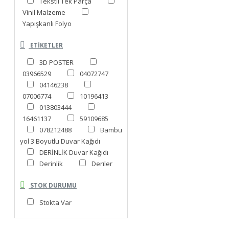
Tekstil Tek Parça
Vinil Malzeme
Yapışkanlı Folyo
ETIKETLER
3D POSTER
03966529
04072747
04146238
07006774
10196413
013803444
16461137
59109685
078212488
Bambu
yol 3 Boyutlu Duvar Kağıdı
DERİNLİK Duvar Kağıdı
Derinlik
Derıler
STOK DURUMU
Stokta Var