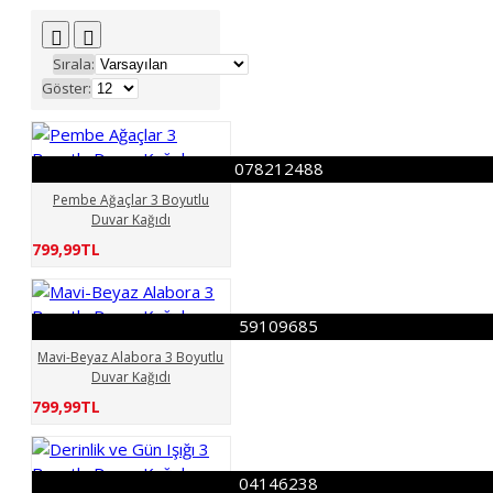
Sırala:
Göster:
078212488
Pembe Ağaçlar 3 Boyutlu
Duvar Kağıdı
799,99TL
59109685
Mavi-Beyaz Alabora 3 Boyutlu
Duvar Kağıdı
799,99TL
04146238