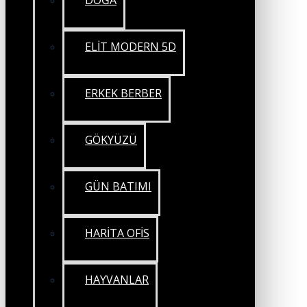
DOĞA
ELİT MODERN 5D
ERKEK BERBER
GÖKYÜZÜ
GÜN BATIMI
HARİTA OFİS
HAYVANLAR