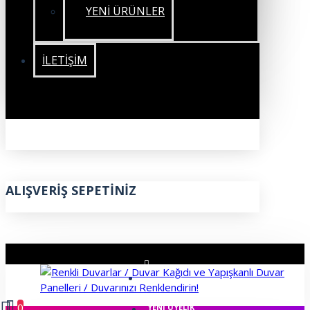
YENİ ÜRÜNLER
İLETIŞIM
ALIŞVERIŞ SEPETINIZ
ÜYE GIRIŞI
0
YENI ÜYELIK