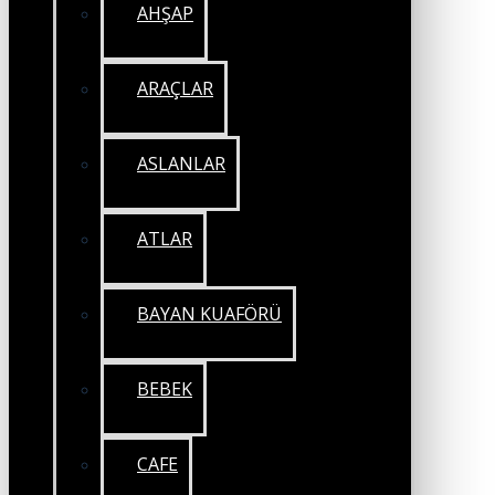
AHŞAP
ARAÇLAR
ASLANLAR
ATLAR
BAYAN KUAFÖRÜ
BEBEK
CAFE