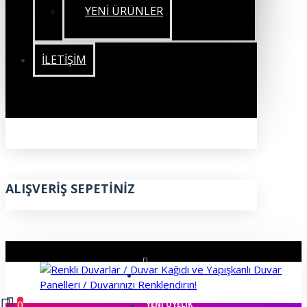
YENİ ÜRÜNLER
İLETIŞIM
ALIŞVERIŞ SEPETINIZ
ÜYE GIRIŞI
0
YENI ÜYELIK