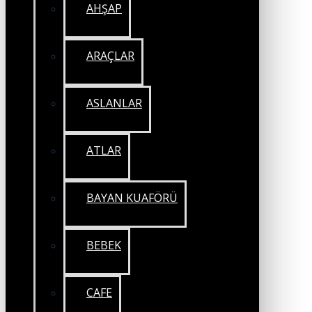
AHŞAP
ARAÇLAR
ASLANLAR
ATLAR
BAYAN KUAFÖRÜ
BEBEK
CAFE