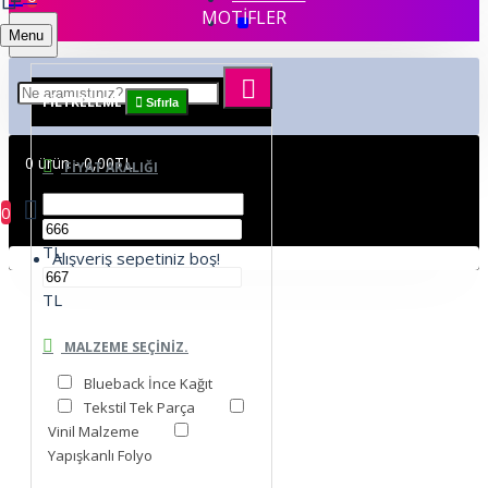
MOTİFLER
Menu
FILTRELEME
Sıfırla
0 ürün - 0,00TL
FIYAT ARALIĞI
0
TL
Alışveriş sepetiniz boş!
TL
MALZEME SEÇINIZ.
Blueback İnce Kağıt
Tekstil Tek Parça
Vinil Malzeme
Yapışkanlı Folyo