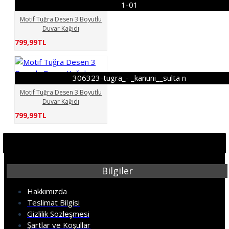
1-01
Motif Tuğra Desen 3 Boyutlu
Duvar Kağıdı
799,99TL
306323-tugra_- _kanuni__sulta n
Motif Tuğra Desen 3 Boyutlu
Duvar Kağıdı
799,99TL
Bilgiler
Hakkımızda
Teslimat Bilgisi
Gizlilik Sözleşmesi
Şartlar ve Koşullar