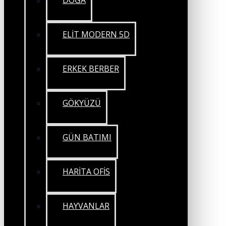
DOĞA
ELİT MODERN 5D
ERKEK BERBER
GÖKYÜZÜ
GÜN BATIMI
HARİTA OFİS
HAYVANLAR