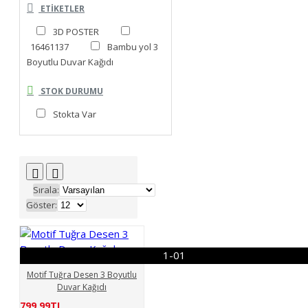
ETIKETLER
3D POSTER
16461137
Bambu yol 3
Boyutlu Duvar Kağıdı
STOK DURUMU
Stokta Var
Sırala:
Göster:
1-01
Motif Tuğra Desen 3 Boyutlu
Duvar Kağıdı
799,99TL