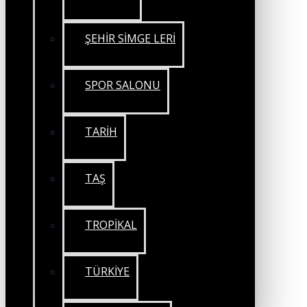
ŞEHİR SİMGE LERİ
SPOR SALONU
TARİH
TAŞ
TROPİKAL
TÜRKİYE