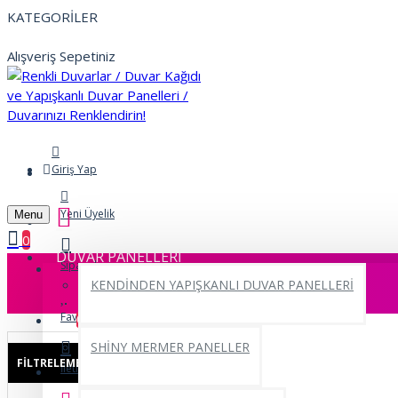
KATEGORİLER
Alışveriş Sepetiniz
Giriş Yap
Yeni Üyelik
Menu
0
DUVAR PANELLERİ
Siparişlerim
KENDİNDEN YAPIŞKANLI DUVAR PANELLERİ
Favorilerim
0
SHİNY MERMER PANELLER
FILTRELEME
Sıfırla
İletişim