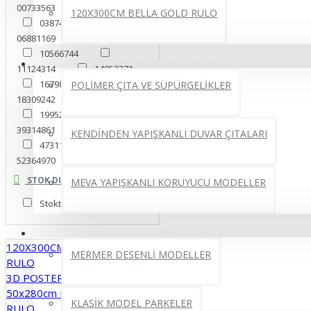
00733563
1947528
120X300CM BELLA GOLD RULO
03874188
06881169
08111099
10566744
DUVAR ÇITALARI VE SÜPÜRGELİKLER
11124314
14952371
16798826
POLİMER ÇITA VE SÜPÜRGELİKLER
18309242
18572087
19952639
39314861
40873612
KENDİNDEN YAPIŞKANLI DUVAR ÇITALARI
47311627
52364970
56549856
71836075
STOK DURUMU
MEVA YAPIŞKANLI KORUYUCU MODELLER
95294848
Kabartma
Stokta Var
YAPIŞKANLI PVC YER PARKELERİ
120X300CM BELLA GOLD
MERMER DESENLİ MODELLER
RULO
3D POSTER
50x280cm PUFFY YAPIŞKANLI
KLASİK MODEL PARKELER
RULO