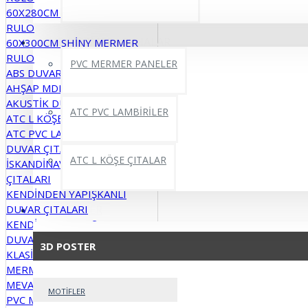
60X280CM SXP YAPIŞKANLI
RULO
PVC MERMER LEVHALAR
60X300CM SHİNY MERMER
RULO
PVC MERMER PANELER
ABS DUVAR PANELİ
AHŞAP MDF DUVAR PANELLERİ
AKUSTİK DUVAR PANELLERİ
ATC PVC LAMBİRİLER
ATC L KÖŞE ÇITALAR
ATC PVC LAMBİRİLER
DUVAR ÇITALARI
ATC L KÖŞE ÇITALAR
İSKANDİNAV DUVAR PANELİ VE
ÇITALARI
KENDİNDEN YAPIŞKANLI
DUVAR ÇITALARI
3D POSTER
KENDİNDEN YAPIŞKANLI
DUVAR PANELLERİ
3D POSTER
KLASİK PARKE MODELLER
MERMER DESENLİ PARKELER
MEVA YAPIŞKANLI MODELLER
MOTİFLER
PVC MERMER PANELLER