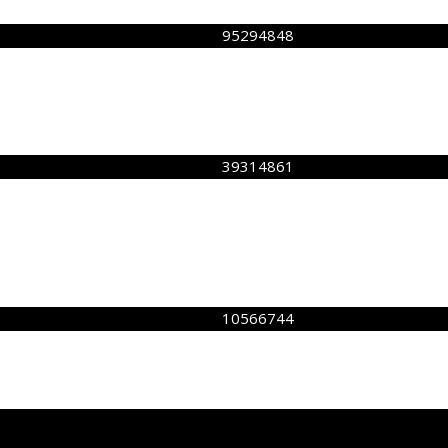
95294848
39314861
10566744