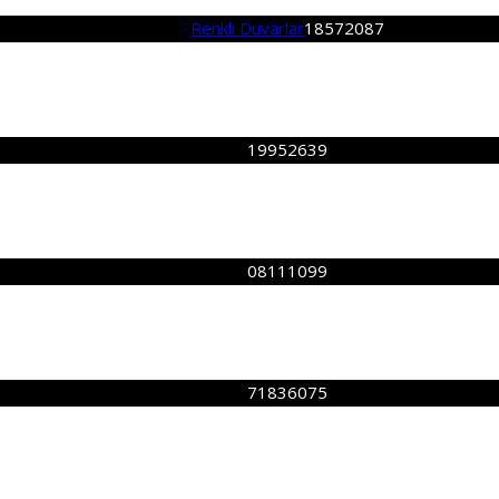
Renkli Duvarlar
18572087
19952639
08111099
71836075