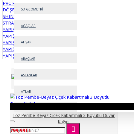
PVC PARKE ZEMİN VE DUVAR
DÖŞEME
5D GEOMETRİ
SHINY MERMER PANEL
STRAFOR DUVAR PANELLERİ
AĞAÇLAR
YAPIŞKANLI DUVAR PANELLERİ
YAPIŞKANLI EPOKSİ PANELLER
YAPIŞKANLI FOLYO KAPLAMA
AHŞAP
YAPIŞKANLI FOLYOLAR
YAPIŞKANLI RULOLAR
ARAÇLAR
ASLANLAR
Sırala:
Göster:
ATLAR
BAYAN KUAFÖRÜ
Toz Pembe-Beyaz Çiçek Kabartmalı 3 Boyutlu Duvar
Kağıdı
BEBEK
799,99TL