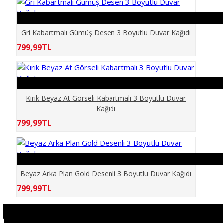
KÖPRÜ
MERMER
Gri Kabartmalı Gümüş Desen 3 Boyutlu Duvar Kağıdı
799,99TL
MOBİLYA
PALMİYE
Kırık Beyaz At Görseli Kabartmalı 3 Boyutlu Duvar
Kağıdı
PENCERE
799,99TL
ŞEHİR SİMGE LERİ
SPOR SALONU
Beyaz Arka Plan Gold Desenli 3 Boyutlu Duvar Kağıdı
799,99TL
TARİH
TAŞ