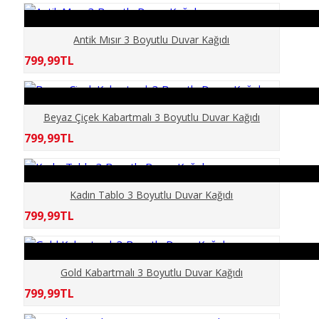
ELİT MODERN 5D
Antik Mısır 3 Boyutlu Duvar Kağıdı
ERKEK BERBER
799,99TL
GÖKYÜZÜ
Beyaz Çiçek Kabartmalı 3 Boyutlu Duvar Kağıdı
GÜN BATIMI
799,99TL
HARİTA OFİS
Kadın Tablo 3 Boyutlu Duvar Kağıdı
HAYVANLAR
799,99TL
KABARTMA
Gold Kabartmalı 3 Boyutlu Duvar Kağıdı
KIZ ÇOCUK
799,99TL