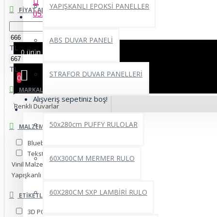
YAPIŞKANLI EPOKSİ PANELLER
FIYAT ARALIĞI
0552 662 22 69
ABS DUVAR PANELİ
TL
0 ürün - 0,00TL
TL
STRAFOR DUVAR PANELLERİ
0
MARKALAR
Alışveriş sepetiniz boş!
Renkli Duvarlar
YAPIŞKANLI RULO ÜRÜNLER
50x280cm PUFFY RULOLAR
MALZEME SEÇINIZ.
Blueback İnce Kağıt
Tekstil Tek Parça
60X300CM MERMER RULO
Vinil Malzeme
Yapışkanlı Folyo
60X280CM SXP LAMBİRİ RULO
ETIKETLER
3D POSTER