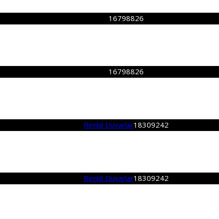
16798826
16798826
Renkli Duvarlar
18309242
Renkli Duvarlar
18309242