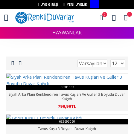
ÜYE GIRIŞI
YENI ÜYELIK
0
0
HAYWANLAR
39281133
Siyah Arka Planı Renklendiren Tavus Kuşları Ve Güller 3 Boyutlu Duvar
Kağıdı
799,99TL
683693050
Tavus Kuşu 3 Boyutlu Duvar Kağıdı