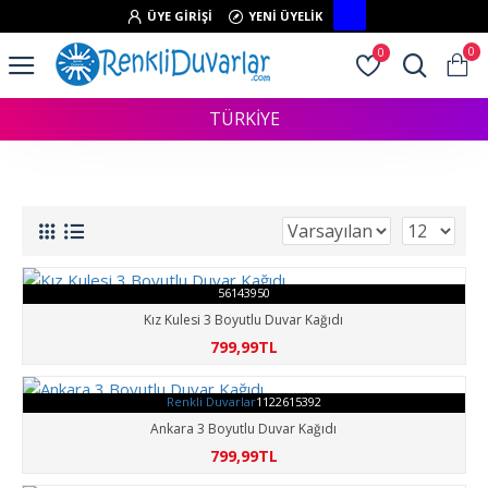
ÜYE GIRIŞI
YENI ÜYELIK
0
0
TÜRKİYE
56143950
Kız Kulesi 3 Boyutlu Duvar Kağıdı
799,99TL
Renkli Duvarlar
1122615392
Ankara 3 Boyutlu Duvar Kağıdı
799,99TL