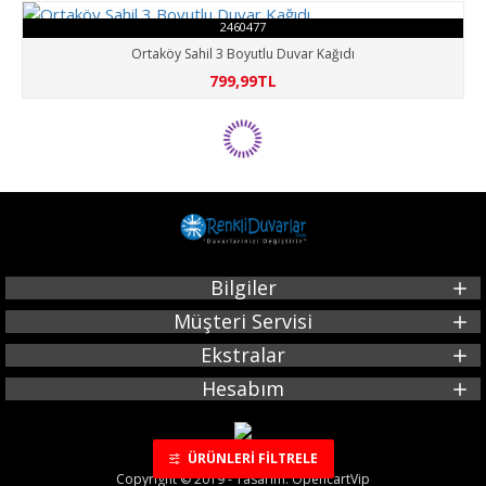
2460477
Ortaköy Sahil 3 Boyutlu Duvar Kağıdı
799,99TL
Bilgiler
Müşteri Servisi
Ekstralar
Hesabım
ÜRÜNLERI FILTRELE
Copyright © 2019 - Tasarım: OpencartVip