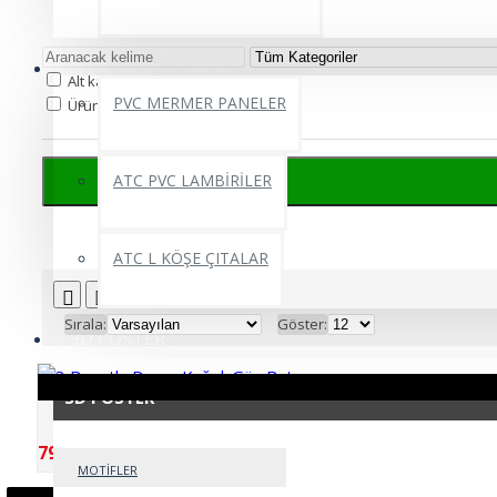
Arama Kriteri
PVC MERMER LEVHALAR
Alt kategoriler içinde ara
PVC MERMER PANELER
Ürün açıklamasında ara.
ATC PVC LAMBİRİLER
Arama kriterlerine uygun ürünler
ATC L KÖŞE ÇITALAR
Sırala:
Göster:
3D POSTER
3D POSTER
3 Boyutlu Duvar Kağıdı Gün Batımı
799,99TL
MOTİFLER