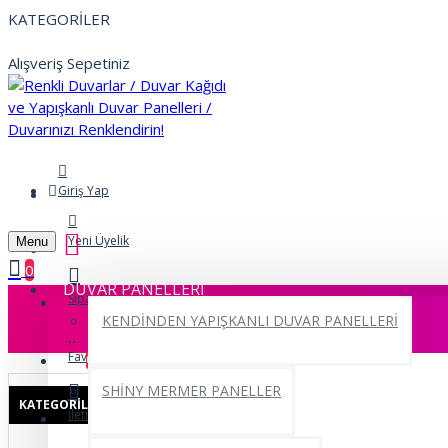
KATEGORİLER
Alışveriş Sepetiniz
Giriş Yap
Yeni Üyelik
Menu
0
DUVAR PANELLERİ
Siparişlerim
KENDİNDEN YAPIŞKANLI DUVAR PANELLERİ
Favorilerim
0
SHİNY MERMER PANELLER
KATEGORILER
İletişim