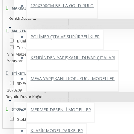
120X300CM BELLA GOLD RULO
MARKALAR
Renkli Duvarlar
DUVAR ÇITALARI VE SÜPÜRGELİKLER
MALZEME SEÇINIZ.
POLİMER ÇITA VE SÜPÜRGELİKLER
Blueback İnce Kağıt
Tekstil Tek Parça
Vinil Malzeme
KENDİNDEN YAPIŞKANLI DUVAR ÇITALARI
Yapışkanlı Folyo
ETIKETLER
MEVA YAPIŞKANLI KORUYUCU MODELLER
3D POSTER
2070209
Mağzeler 3
Boyutlu Duvar Kağıdı
YAPIŞKANLI PVC YER PARKELERİ
STOK DURUMU
MERMER DESENLİ MODELLER
Stokta Var
KLASİK MODEL PARKELER