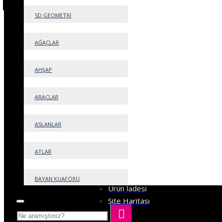
5D GEOMETRİ
Bilgiler
AĞAÇLAR
Hakkımızda
AHŞAP
Teslimat Bilgisi
Gizlilik Sözleşmesi
Şartlar ve Koşullar
ARAÇLAR
Mesafeli Satış Sözleşmesi
ASLANLAR
ATLAR
Müşteri Servisi
İletişim
BAYAN KUAFÖRÜ
Ürün İadesi
Site Haritası
BEBEK