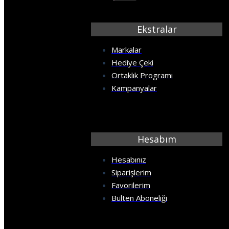
CAFE
Ekstralar
ÇİÇEKLER
Markalar
Hediye Çeki
ÇOCUKLAR
Ortaklık Programı
Kampanyalar
DENİZ OKYANUS
DENİZLATI AKVARYUM
Hesabım
DERİNLİK
Hesabınız
Siparişlerim
DİNİ
Favorilerim
Bülten Aboneliği
DOĞA