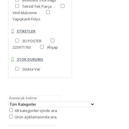
Blueback İnce Kağıt
Tekstil Tek Parça
Vinil Malzeme
Yapışkanlı Folyo
ETIKETLER
3D POSTER
225971763
Ahşap
STOK DURUMU
Stokta Var
Arama Kriteri
Alt kategoriler içinde ara
Ürün açıklamasında ara.