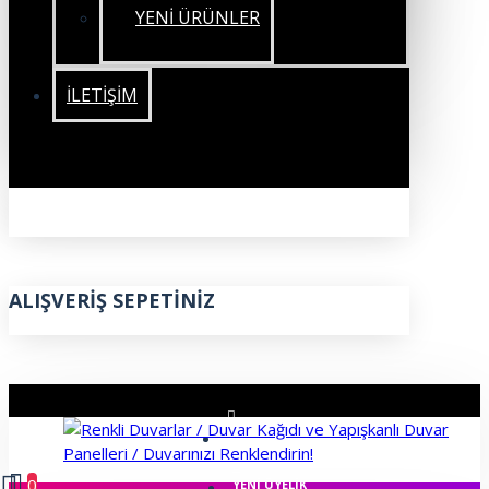
YENİ ÜRÜNLER
İLETIŞIM
ALIŞVERIŞ SEPETINIZ
ÜYE GIRIŞI
0
YENI ÜYELIK