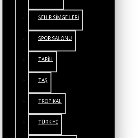
ŞEHİR SİMGE LERİ
SPOR SALONU
TARİH
TAŞ
TROPİKAL
TÜRKİYE