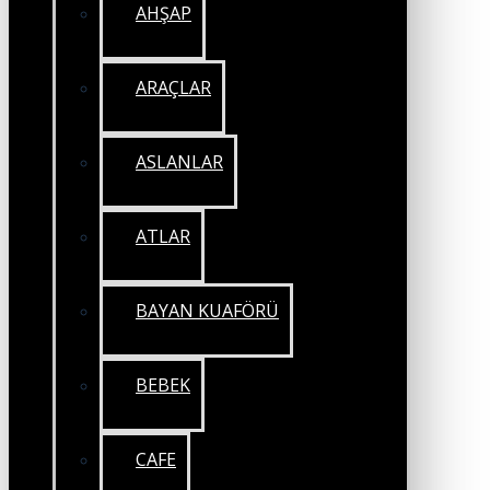
AHŞAP
ARAÇLAR
ASLANLAR
ATLAR
BAYAN KUAFÖRÜ
BEBEK
CAFE