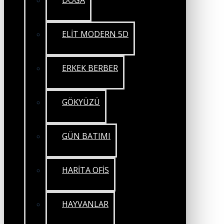
DOĞA
ELİT MODERN 5D
ERKEK BERBER
GÖKYÜZÜ
GÜN BATIMI
HARİTA OFİS
HAYVANLAR