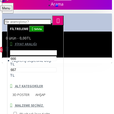
Arama
Menu
FILTRELEME
Sıfırla
0 ürün - 0,00TL
FIYAT ARALIĞI
0
Alışveriş sepetiniz boş!
TL
TL
ALT KATEGORILER
3D POSTER
AHŞAP
MALZEME SEÇINIZ.