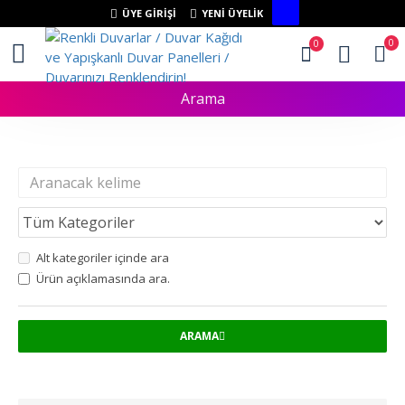
ÜYE GIRIŞI
YENI ÜYELIK
0
0
Arama
Arama Kriteri
Alt kategoriler içinde ara
Ürün açıklamasında ara.
ARAMA
Arama kriterlerine uygun ürünler