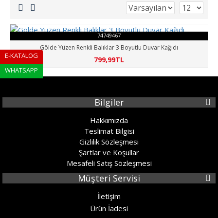
74749467
Gölde Yüzen Renkli Balıklar 3 Boyutlu Duvar Kağıdı
E-KATALOG
799,99TL
WHATSAPP
Bilgiler
Hakkımızda
Teslimat Bilgisi
Gizlilik Sözleşmesi
Şartlar ve Koşullar
Mesafeli Satış Sözleşmesi
Müşteri Servisi
İletişim
Ürün İadesi