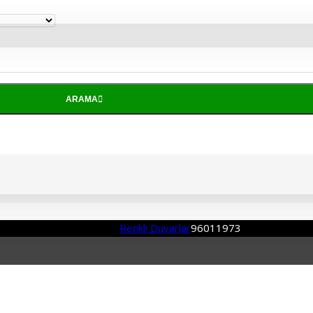
ARAMA
Renkli Duvarlar
96011973