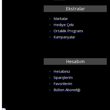
CAFE
Ekstralar
Markalar
ÇİÇEKLER
Hediye Çeki
Ortaklık Programı
ÇOCUKLAR
Kampanyalar
DENİZ OKYANUS
DENİZLATI AKVARYUM
Hesabım
Hesabınız
DERİNLİK
Siparişlerim
Favorilerim
DİNİ
Bülten Aboneliği
DOĞA