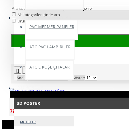
Alt kategoriler içinde ara
PVC MERMER LEVHALAR
Ürün açıklamasında ara.
PVC MERMER PANELER
ATC PVC LAMBİRİLER
Arama kriterlerine uygun ürünler
ATC L KÖŞE ÇITALAR
Sırala:
Göster:
3D POSTER
ASLAN 3D DUVAR KAĞIDI
3D POSTER
799,99TL
MOTİFLER