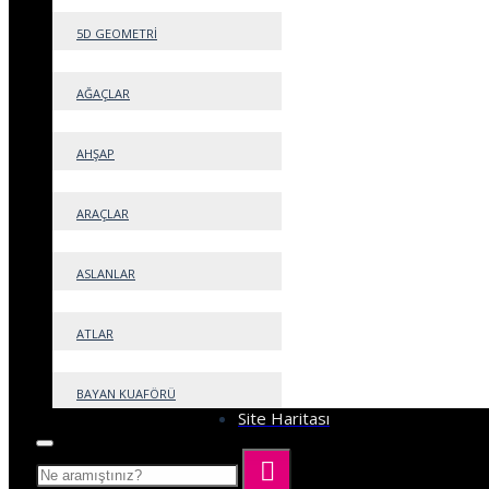
5D GEOMETRİ
Bilgiler
AĞAÇLAR
Hakkımızda
Teslimat Bilgisi
AHŞAP
Gizlilik Sözleşmesi
Şartlar ve Koşullar
Mesafeli Satış Sözleşmesi
ARAÇLAR
ASLANLAR
Müşteri Servisi
ATLAR
İletişim
Ürün İadesi
BAYAN KUAFÖRÜ
Site Haritası
BEBEK