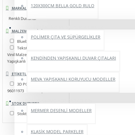
120X300CM BELLA GOLD RULO
MARKALAR
Renkli Duvarlar
DUVAR ÇITALARI VE SÜPÜRGELİKLER
MALZEME SEÇINIZ.
POLİMER ÇITA VE SÜPÜRGELİKLER
Blueback İnce Kağıt
Tekstil Tek Parça
Vinil Malzeme
KENDİNDEN YAPIŞKANLI DUVAR ÇITALARI
Yapışkanlı Folyo
ETIKETLER
MEVA YAPIŞKANLI KORUYUCU MODELLER
3D POSTER
96011973
Şehir
YAPIŞKANLI PVC YER PARKELERİ
STOK DURUMU
MERMER DESENLİ MODELLER
Stokta Var
Arama Kriteri
KLASİK MODEL PARKELER