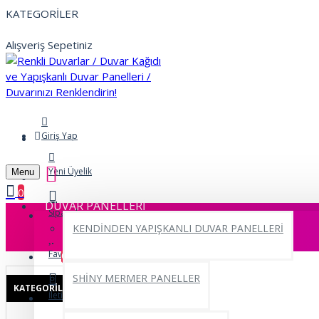
KATEGORİLER
Alışveriş Sepetiniz
Giriş Yap
Yeni Üyelik
Menu
0
DUVAR PANELLERİ
Siparişlerim
KENDİNDEN YAPIŞKANLI DUVAR PANELLERİ
Favorilerim
0
SHİNY MERMER PANELLER
KATEGORILER
İletişim