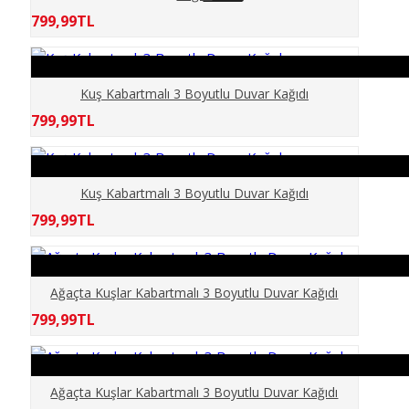
799,99TL
CAFE
ÇİÇEKLER
Kuş Kabartmalı 3 Boyutlu Duvar Kağıdı
799,99TL
ÇOCUKLAR
DENİZ OKYANUS
Kuş Kabartmalı 3 Boyutlu Duvar Kağıdı
799,99TL
DENİZLATI AKVARYUM
DERİNLİK
Ağaçta Kuşlar Kabartmalı 3 Boyutlu Duvar Kağıdı
799,99TL
DİNİ
DOĞA
Ağaçta Kuşlar Kabartmalı 3 Boyutlu Duvar Kağıdı