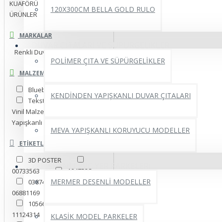
KUAFÖRÜ
KABARTMA
YENİ
120X300CM BELLA GOLD RULO
ÜRÜNLER
MARKALAR
DUVAR ÇITALARI VE SÜPÜRGELİKLER
Renkli Duvarlar
POLİMER ÇITA VE SÜPÜRGELİKLER
MALZEME SEÇINIZ.
Blueback İnce Kağıt
KENDİNDEN YAPIŞKANLI DUVAR ÇITALARI
Tekstil Tek Parça
Vinil Malzeme
Yapışkanlı Folyo
MEVA YAPIŞKANLI KORUYUCU MODELLER
ETIKETLER
3D POSTER
YAPIŞKANLI PVC YER PARKELERİ
00733563
1947528
MERMER DESENLİ MODELLER
03874188
06881169
08111099
10566744
11124314
14952275
KLASİK MODEL PARKELER