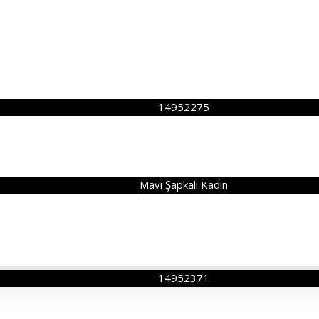
14952275
Mavi Şapkalı Kadın
14952371