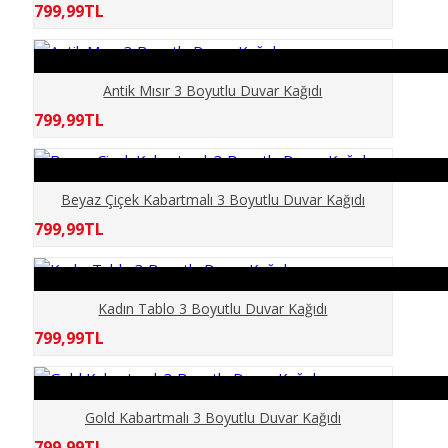
799,99TL
ELİT MODERN 5D
ERKEK BERBER
Antik Mısır 3 Boyutlu Duvar Kağıdı
799,99TL
GÖKYÜZÜ
GÜN BATIMI
Beyaz Çiçek Kabartmalı 3 Boyutlu Duvar Kağıdı
799,99TL
HARİTA OFİS
HAYVANLAR
Kadın Tablo 3 Boyutlu Duvar Kağıdı
799,99TL
KABARTMA
KIZ ÇOCUK
Gold Kabartmalı 3 Boyutlu Duvar Kağıdı
799,99TL