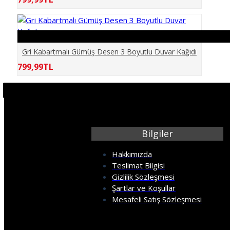
KÖPRÜ
MERMER
Gri Kabartmalı Gümüş Desen 3 Boyutlu Duvar Kağıdı
MOBİLYA
799,99TL
PALMİYE
PENCERE
Bilgiler
ŞEHİR SİMGE LERİ
Hakkımızda
Teslimat Bilgisi
SPOR SALONU
Gizlilik Sözleşmesi
Şartlar ve Koşullar
Mesafeli Satış Sözleşmesi
TARİH
TAŞ