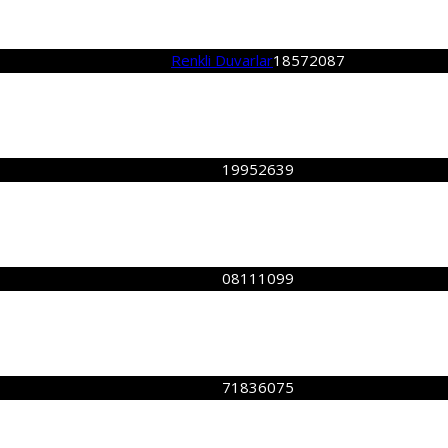
Renkli Duvarlar
18572087
19952639
08111099
71836075