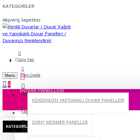
KATEGORİLER
Alışveriş Sepetiniz
Giriş Yap
Yeni Üyelik
Menu
0
DUVAR PANELLERİ
Siparişlerim
KENDİNDEN YAPIŞKANLI DUVAR PANELLERİ
Favorilerim
0
SHİNY MERMER PANELLER
KATEGORILER
İletişim