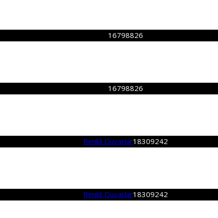
16798826
16798826
Renkli Duvarlar
18309242
Renkli Duvarlar
18309242