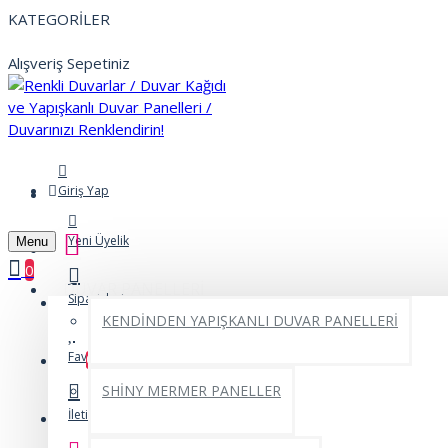
KATEGORİLER
Alışveriş Sepetiniz
Giriş Yap
Yeni Üyelik
Menu
0
DUVAR PANELLERİ
Siparişlerim
KENDİNDEN YAPIŞKANLI DUVAR PANELLERİ
Favorilerim
0
SHİNY MERMER PANELLER
İletişim