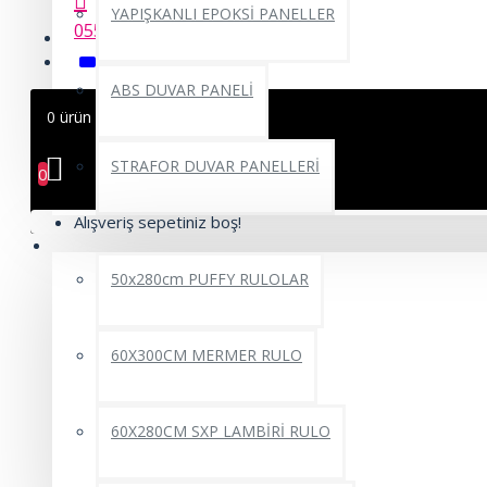
YAPIŞKANLI EPOKSİ PANELLER
0552 662 22 69
ABS DUVAR PANELİ
0 ürün - 0,00TL
STRAFOR DUVAR PANELLERİ
0
Alışveriş sepetiniz boş!
YAPIŞKANLI RULO ÜRÜNLER
50x280cm PUFFY RULOLAR
60X300CM MERMER RULO
60X280CM SXP LAMBİRİ RULO