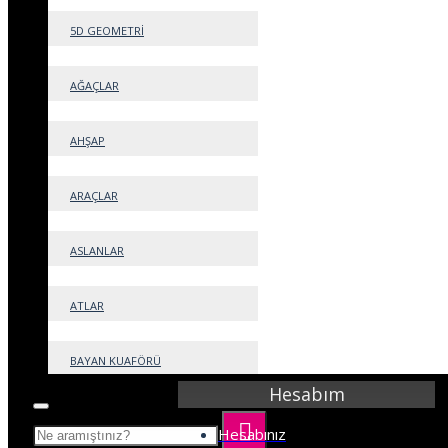
İletişim
5D GEOMETRİ
Ürün İadesi
Site Haritası
AĞAÇLAR
AHŞAP
Ekstralar
ARAÇLAR
Markalar
Hediye Çeki
ASLANLAR
Ortaklık Programı
Kampanyalar
ATLAR
BAYAN KUAFÖRÜ
Hesabım
BEBEK
Hesabınız