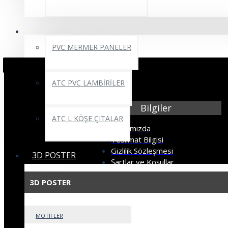
PVC MERMER LEVHALAR
PVC MERMER PANELER
ATC PVC LAMBİRİLER
Bilgiler
ATC L KÖŞE ÇITALAR
Hakkımızda
Teslimat Bilgisi
Gizlilik Sözleşmesi
3D POSTER
Şartlar ve Koşullar
Mesafeli Satış Sözleşmesi
3D POSTER
MOTİFLER
Müşteri Servisi