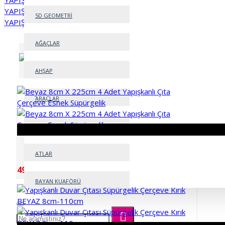
YAPIŞKANLI FOLYO KAPLAMA
YAPIŞKANLI FOLYOLAR
5D GEOMETRİ
YAPIŞKANLI RULOLAR
AĞAÇLAR
Sırala:
Göster:
AHŞAP
ARAÇLAR
ASLANLAR
Beyaz 8cm X 225cm 4 Adet Yapışkanlı Çıta Çerçeve
ATLAR
Esnek Süpürgelik
499,99TL
BAYAN KUAFÖRÜ
BEBEK