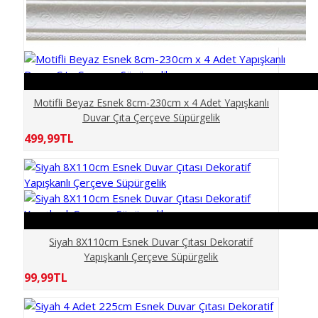
ELİT MODERN 5D
ERKEK BERBER
GÖKYÜZÜ
Motifli Beyaz Esnek 8cm-230cm x 4 Adet Yapışkanlı
Duvar Çıta Çerçeve Süpürgelik
GÜN BATIMI
499,99TL
HARİTA OFİS
HAYVANLAR
Siyah 8X110cm Esnek Duvar Çıtası Dekoratif
KABARTMA
Yapışkanlı Çerçeve Süpürgelik
99,99TL
KIZ ÇOCUK