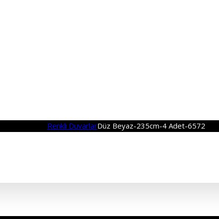
Renkli Duvarlar
Düz Beyaz-235cm-4 Adet-6572