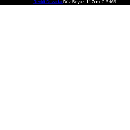
Renkli Duvarlar
Düz Beyaz-117cm-C-5469