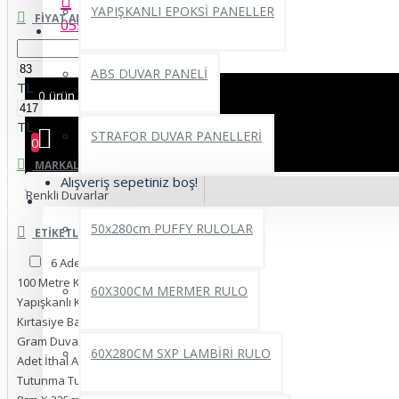
YAPIŞKANLI EPOKSİ PANELLER
FIYAT ARALIĞI
0552 662 22 69
ABS DUVAR PANELİ
TL
0 ürün - 0,00TL
TL
STRAFOR DUVAR PANELLERİ
0
MARKALAR
Alışveriş sepetiniz boş!
Renkli Duvarlar
YAPIŞKANLI RULO ÜRÜNLER
50x280cm PUFFY RULOLAR
ETIKETLER
6 Adet Koli Bantı 45mm x
100 Metre Kaliteli Güçlü
60X300CM MERMER RULO
Yapışkanlı Koli Bantı Paketleme
Kırtasiye Bantı
125
Gram Duvar Kağıdı Toz Tutkal 1
60X280CM SXP LAMBİRİ RULO
Adet İthal Asya Güçlü Yapışkanlı
Tutunma Tutkal
Beyaz