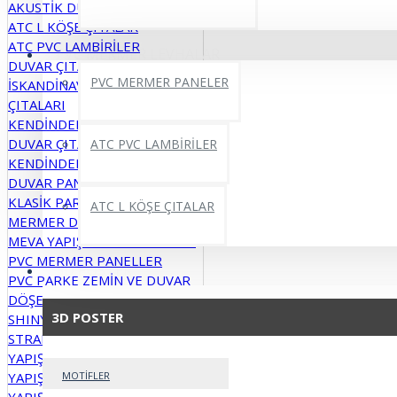
AKUSTİK DUVAR PANELLERİ
ATC L KÖŞE ÇITALAR
ATC PVC LAMBİRİLER
PVC MERMER LEVHALAR
DUVAR ÇITALARI
PVC MERMER PANELER
İSKANDİNAV DUVAR PANELİ VE
ÇITALARI
KENDİNDEN YAPIŞKANLI
DUVAR ÇITALARI
ATC PVC LAMBİRİLER
KENDİNDEN YAPIŞKANLI
DUVAR PANELLERİ
KLASİK PARKE MODELLER
ATC L KÖŞE ÇITALAR
MERMER DESENLİ PARKELER
MEVA YAPIŞKANLI MODELLER
PVC MERMER PANELLER
3D POSTER
PVC PARKE ZEMİN VE DUVAR
DÖŞEME
3D POSTER
SHINY MERMER PANEL
STRAFOR DUVAR PANELLERİ
YAPIŞKANLI DUVAR PANELLERİ
YAPIŞKANLI EPOKSİ PANELLER
MOTİFLER