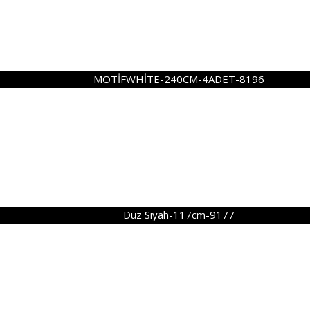
MOTİFWHİTE-240CM-4ADET-8196
Düz Siyah-117cm-9177