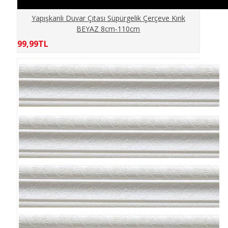
CAFE
Yapışkanlı Duvar Çıtası Süpürgelik Çerçeve Kırık
BEYAZ 8cm-110cm
ÇİÇEKLER
99,99TL
ÇOCUKLAR
DENİZ OKYANUS
DENİZLATI AKVARYUM
DERİNLİK
DİNİ
DOĞA