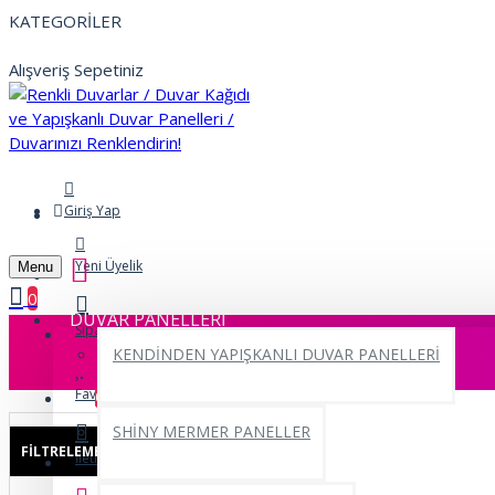
KATEGORİLER
Alışveriş Sepetiniz
Giriş Yap
Yeni Üyelik
Menu
0
DUVAR PANELLERİ
Siparişlerim
KENDİNDEN YAPIŞKANLI DUVAR PANELLERİ
Favorilerim
0
SHİNY MERMER PANELLER
FILTRELEME
Sıfırla
İletişim