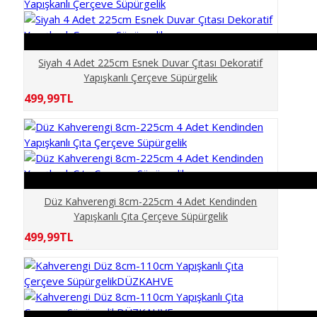
KÖPRÜ
MERMER
Siyah 4 Adet 225cm Esnek Duvar Çıtası Dekoratif
Yapışkanlı Çerçeve Süpürgelik
MOBİLYA
499,99TL
PALMİYE
PENCERE
ŞEHİR SİMGE LERİ
Düz Kahverengi 8cm-225cm 4 Adet Kendinden
Yapışkanlı Çıta Çerçeve Süpürgelik
499,99TL
SPOR SALONU
TARİH
TAŞ