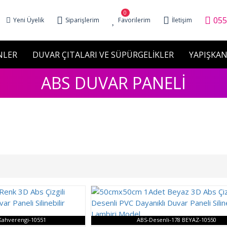
0
055
Yeni Üyelik
Siparişlerim
Favorilerim
İletişim
NLER
DUVAR ÇITALARI VE SÜPÜRGELİKLER
YAPIŞKAN
ABS DUVAR PANELİ
Kahverengi-10551
ABS-Desenli-178 BEYAZ-10550