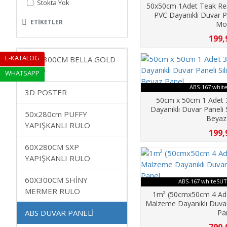
Stokta Yok
50x50cm 1Adet Teak Renk
PVC Dayanıklı Duvar Pan
ETIKETLER
Mo
199,
E-KATALOG
120X300CM BELLA GOLD
RULO
WHATSAPP
ABS-167 whit
3D POSTER
50cm x 50cm 1 Adet
Dayanıklı Duvar Paneli S
50x280cm PUFFY
Beyaz
YAPIŞKANLI RULO
199,
60X280CM SXP
YAPIŞKANLI RULO
60X300CM SHİNY
ABS-167 whiteSUT
MERMER RULO
1m² (50cmx50cm 4 Ad
Malzeme Dayanıklı Duvar P
ABS DUVAR PANELİ
Pa