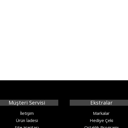
Müşteri Servisi
Ekstralar
İletişim
Markalar
Ürün İadesi
Hediye Çeki
Site Haritası
Ortaklık Programı