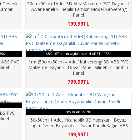
 Desenli
50cmx50cm 1Adet 3D Abs Malzeme PVC Dayanıklı
 Lambiri
Duvar Paneli Silinebilir Lambiri Model Kahverengi
Panel
199,99TL
566
ABS-167 sutun-açıkkahve- 4 ADET-10564
D ABS PVC
1m² (50cmx50cm 4 Adet)Kahverengi 3D ABS PVC
linebilir
Malzeme Dayanıklı Duvar Paneli Silinebilir Lambiri
Panel
799,99TL
5
NW18 ABS-9296
ABS PVC
linebilir
50x50cm 1 Adet Yıkanabilir 3D Yapışkanlı Beyaz
Tuğla Desen Boyanabilir Duvar Paneli Kağıdı ABS
199,99TL