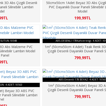
 3D Abs Çizgili Desenli
50cmx50cm 1Adet Beyaz 3D Abs Çizgili
eli Silinebilir Lambiri
PVC Dayanıklı Duvar Paneli Silinebilir
del
Model
99TL
199,99TL
eSUTUN-10548
ABS-DESENLİ-178Kahverengi- 4 ADET-10
 3D Abs Malzeme PVC
1m² (50cmx50cm 4 Adet) Teak Renk 3
ilinebilir Lambiri Model
Çizgili Desenli Dayanıklı Duvar Paneli Si
 Panel
799,99TL
99TL
ABS-Desenli-178 BEYAZ- 4 ADET-1056
UN- 4 ADET-10563
1m² (50cmx50cm 4 Adet) Beyaz 3D 
Çizgili Desenli Dayanıklı Duvar Paneli Si
et) Beyaz 3D ABS PVC
aneli Silinebilir Lambiri
799,99TL
nel