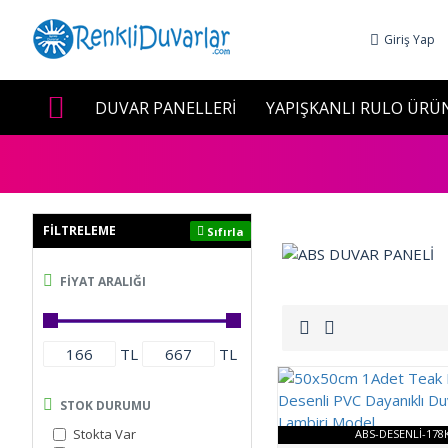
Giriş Yap
DUVAR PANELLERİ
YAPIŞKANLI RULO ÜRÜ
FILTRELEME
Sıfırla
FIYAT ARALIĞI
TL
TL
STOK DURUMU
Stokta Var
ABS-DESENLİ-178