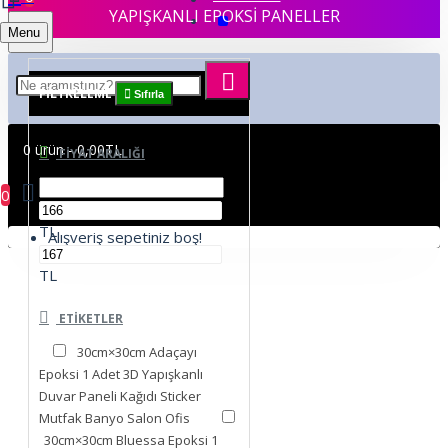
YAPIŞKANLI EPOKSİ PANELLER
Menu
FILTRELEME
Sıfırla
0 ürün - 0,00TL
FIYAT ARALIĞI
0
TL
Alışveriş sepetiniz boş!
TL
ETIKETLER
30cm×30cm Adaçayı
Epoksi 1 Adet 3D Yapışkanlı
Duvar Paneli Kağıdı Sticker
Mutfak Banyo Salon Ofis
30cm×30cm Bluessa Epoksi 1