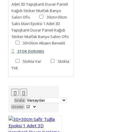
Adet 3D Yapışkanlı Duvar Paneli
Kağıdı Sticker Mutfak Banyo
Salon Ofis
30cm×30cm
Saks Mavi Epoksi 1 Adet 3D
Yapışkanlı Duvar Paneli Kağıdı
Sticker Mutfak Banyo Salon Ofis
30×30cm Altıgen Benekli
Epoksi 1 Adet 3D Yapışkanlı
STOK DURUMU
Duvar Kaplama Paneli Mutfak
Stokta Var
Stokta
Banyo Salon Ofis
Yok
30×30cm Arabesk Çini Epoksi 1
Adet 3D Yapışkanlı Duvar
Kaplama Paneli Mutfak Banyo
Salon Ofis Döşeme
30×30cm Azurya Mavi Epoksi 1
Sırala:
Adet 3D Yapışkanlı Duvar Paneli
Göster:
Kağıdı Sticker Mutfak Banyo
Salon Ofis
30×30cm
Pudra Pembe Renkli Epoksi 1
Adet 3D Yapışkanlı Duvar