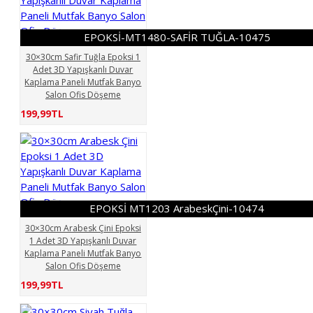
Kaplama Paneli Mutfak Banyo
Salon Ofis
30×30cm
Safir Tuğla Epoksi 1 Adet 3D
EPOKSİ-MT1480-SAFİR TUĞLA-10475
Yapışkanlı Duvar Kaplama Paneli
30×30cm Safir Tuğla Epoksi 1
Mutfak Banyo Salon Ofis
Adet 3D Yapışkanlı Duvar
Döşeme
30×30cm Siyah
Kaplama Paneli Mutfak Banyo
Salon Ofis Döşeme
Tuğla Epoksi 1 Adet 3D Yapışkanlı
Duvar Kaplama Paneli Mutfak
199,99TL
Banyo Salon Ofis Döşeme
30×30cm Soft Gri Epoksi 1
Adet 3D Yapışkanlı Duvar
Kaplama Paneli Mutfak Banyo
Salon Ofis
30×30cm
White Stone Epoksi 1 Adet 3D
EPOKSİ MT1203 ArabeskÇini-10474
Yapışkanlı Kaplama Duvar
30×30cm Arabesk Çini Epoksi
Sticker Panel Mutfak Banyo
1 Adet 3D Yapışkanlı Duvar
Salon Ofis
Kaplama Paneli Mutfak Banyo
Salon Ofis Döşeme
199,99TL