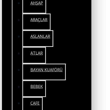
AHŞAP
ARAÇLAR
ASLANLAR
ATLAR
BAYAN KUAFÖRÜ
BEBEK
CAFE