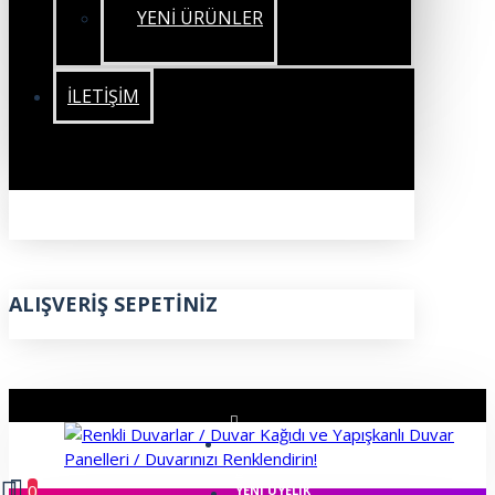
YENİ ÜRÜNLER
İLETIŞIM
ALIŞVERIŞ SEPETINIZ
ÜYE GIRIŞI
0
YENI ÜYELIK