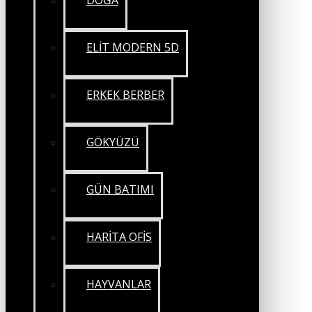
DOĞA
ELİT MODERN 5D
ERKEK BERBER
GÖKYÜZÜ
GÜN BATIMI
HARİTA OFİS
HAYVANLAR