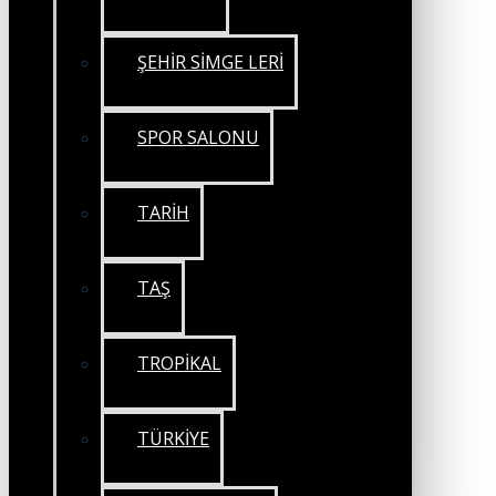
ŞEHİR SİMGE LERİ
SPOR SALONU
TARİH
TAŞ
TROPİKAL
TÜRKİYE