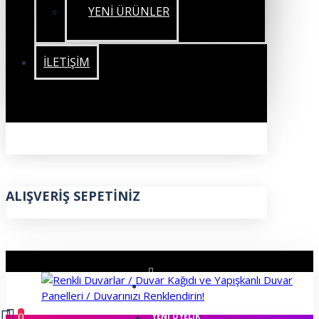
YENİ ÜRÜNLER
İLETIŞIM
ALIŞVERIŞ SEPETINIZ
ÜYE GIRIŞI
0
YENI ÜYELIK