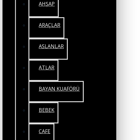
AHŞAP
ARAÇLAR
ASLANLAR
ATLAR
BAYAN KUAFÖRÜ
BEBEK
CAFE