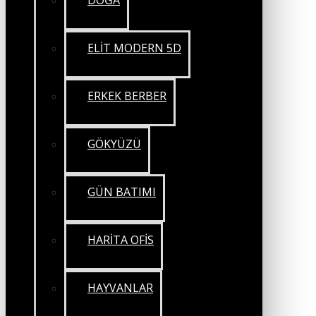
DOĞA
ELİT MODERN 5D
ERKEK BERBER
GÖKYÜZÜ
GÜN BATIMI
HARİTA OFİS
HAYVANLAR