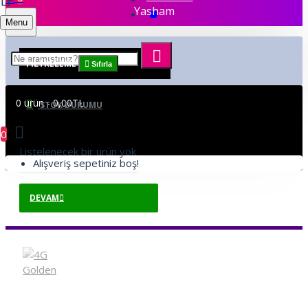
Yasham
Menu
FILTRELEME
Sıfırla
0 ürün - 0,00TL
STOK DURUMU
0
Listelenecek bir ürün yok
Alışveriş sepetiniz boş!
DEVAM