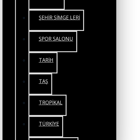
ŞEHİR SİMGE LERİ
SPOR SALONU
TARİH
TAŞ
TROPİKAL
TÜRKİYE