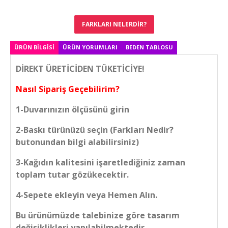
FARKLARI NELERDIR?
ÜRÜN BILGISI
ÜRÜN YORUMLARI
BEDEN TABLOSU
DİREKT ÜRETİCİDEN TÜKETİCİYE!
Nasıl Sipariş Geçebilirim?
1-Duvarınızın ölçüsünü girin
2-Baskı türünüzü seçin (Farkları Nedir?
butonundan bilgi alabilirsiniz)
3-Kağıdın kalitesini işaretlediğiniz zaman
toplam tutar gözükecektir.
4-Sepete ekleyin veya Hemen Alın.
Bu ürünümüzde talebinize göre tasarım
değişiklikleri yapılabilmektedir.