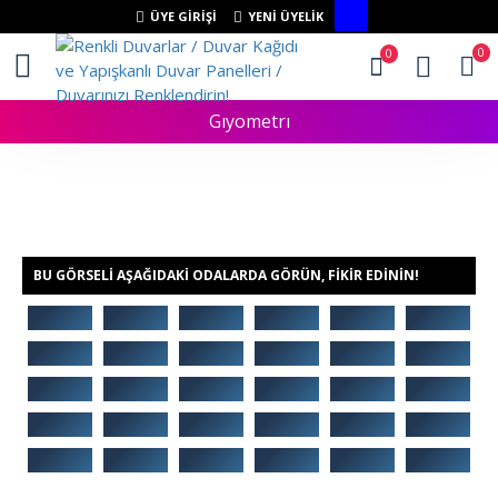
ÜYE GIRIŞI
YENI ÜYELIK
0
0
Gıyometrı
BU GÖRSELI AŞAĞIDAKI ODALARDA GÖRÜN, FIKIR EDININ!