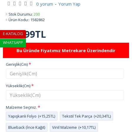
0 yorum
-
Yorum Yap
Stok Durumu:
200
Ürün Kodu::
1582862
799,99TL
E-KATALOG
WHATSAPP
Bu Üründe Fiyatımız Metrekare Üzerindendir
Genişlik(Cm)
Yükseklik(Cm)
Malzeme Seçiniz.
Yapışkanlı Folyo
(+15,25TL)
Tekstil Tek Parça
(+20,34TL)
Blueback (İnce Kağıt)
Vinil Malzeme
(+10,17TL)