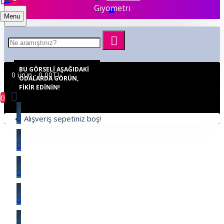
Gıyometrı
Menu
BU GÖRSELI AŞAĞIDAKI
0 ürün - 0,00TL
ODALARDA GÖRÜN,
FIKIR EDININ!
0
Alışveriş sepetiniz boş!