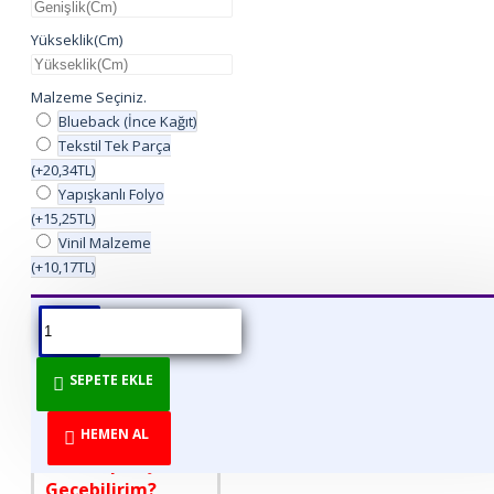
Yükseklik(Cm)
Malzeme Seçiniz.
Blueback (İnce Kağıt)
Tekstil Tek Parça
(+20,34TL)
Yapışkanlı Folyo
(+15,25TL)
Vinil Malzeme
(+10,17TL)
ÜRÜN BILGISI
ÜRÜN YORUMLARI
BEDEN TABLOSU
SEPETE EKLE
DİREKT ÜRETİCİDEN
TÜKETİCİYE!
HEMEN AL
Nasıl Sipariş
Geçebilirim?