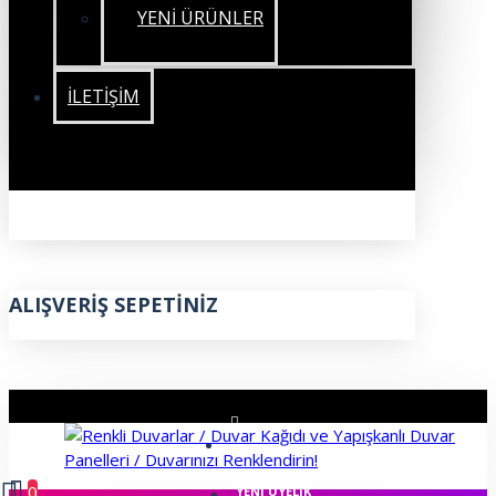
YENİ ÜRÜNLER
İLETIŞIM
ALIŞVERIŞ SEPETINIZ
ÜYE GIRIŞI
0
YENI ÜYELIK