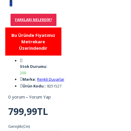
FARKLARI NELERDIR?
Bu Üründe Fiyatımız
Metrekare
Üzerindendir
Stok Durumu:
200
Marka:
Renkli Duvarlar
Ürün Kodu::
8251527
0 yorum
-
Yorum Yap
799,99TL
Genişlik(Cm)