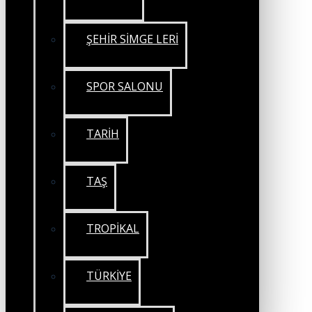
ŞEHİR SİMGE LERİ
SPOR SALONU
TARİH
TAŞ
TROPİKAL
TÜRKİYE