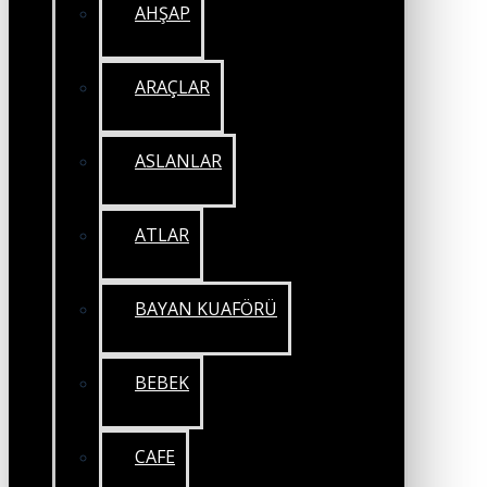
AHŞAP
ARAÇLAR
ASLANLAR
ATLAR
BAYAN KUAFÖRÜ
BEBEK
CAFE