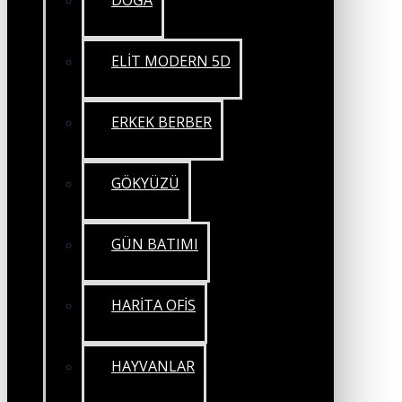
DOĞA
ELİT MODERN 5D
ERKEK BERBER
GÖKYÜZÜ
GÜN BATIMI
HARİTA OFİS
HAYVANLAR