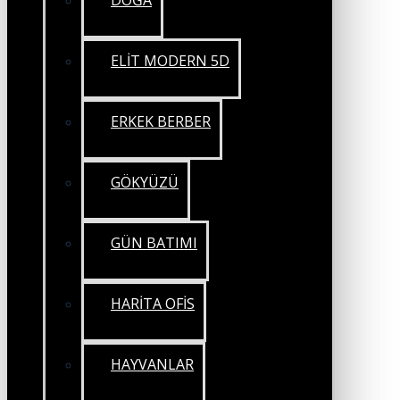
DOĞA
ELİT MODERN 5D
ERKEK BERBER
GÖKYÜZÜ
GÜN BATIMI
HARİTA OFİS
HAYVANLAR