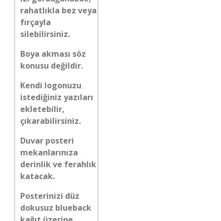
rahatlıkla bez veya
fırçayla
silebilirsiniz.
Boya akması söz
konusu değildir.
Kendi logonuzu
istediğiniz yazıları
ekletebilir,
çıkarabilirsiniz.
Duvar posteri
mekanlarınıza
derinlik ve ferahlık
katacak.
Posterinizi düz
dokusuz blueback
kağıt üzerine,