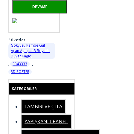
DEVAM
Etiketler:
Gökyüzü Pembe Gül
Açan Agaçlar 3 Boyutlu
Duvar Kağıdı
,
3343333
,
3D POSTER
KATEGORILER
LAMBİRİ VE ÇITA
YAPIŞKANLI PANEL