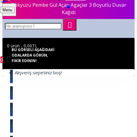
Gökyüzü Pembe Gül Açan Agaçlar 3 Boyutlu Duvar
Menu
Kağıdı
0 ürün - 0,00TL
BU GÖRSELI AŞAĞIDAKI
ODALARDA GÖRÜN,
0
FIKIR EDININ!
Alışveriş sepetiniz boş!