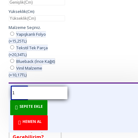
Yükseklik(Cm)
Malzeme Seçiniz.
Yapışkanlı Folyo
(+15,25TL)
Tekstil Tek Parça
(+20,34TL)
Blueback (İnce Kağıt)
Vinil Malzeme
(+10,17TL)
ÜRÜN BILGISI
ÜRÜN YORUMLARI
BEDEN TABLOSU
SEPETE EKLE
DİREKT ÜRETİCİDEN
TÜKETİCİYE!
HEMEN AL
Nasıl Sipariş
Geçebilirim?