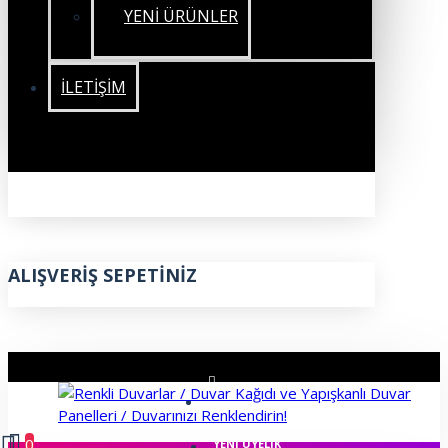
YENİ ÜRÜNLER
İLETIŞIM
ALIŞVERIŞ SEPETINIZ
ÜYE GIRIŞI
0
YENI ÜYELIK