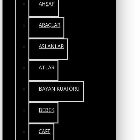
AHŞAP
ARAÇLAR
ASLANLAR
ATLAR
BAYAN KUAFÖRÜ
BEBEK
CAFE