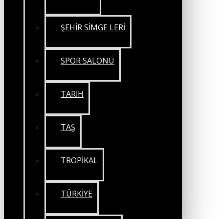
ŞEHİR SİMGE LERİ
SPOR SALONU
TARİH
TAŞ
TROPİKAL
TÜRKİYE