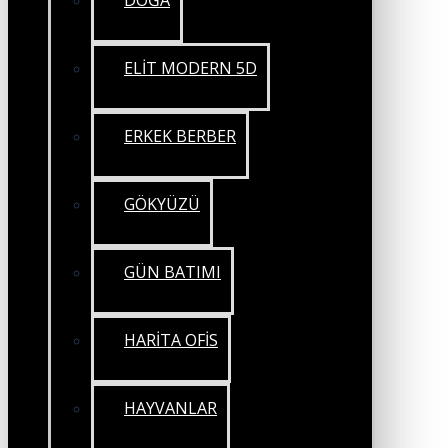
DOĞA
ELİT MODERN 5D
ERKEK BERBER
GÖKYÜZÜ
GÜN BATIMI
HARİTA OFİS
HAYVANLAR