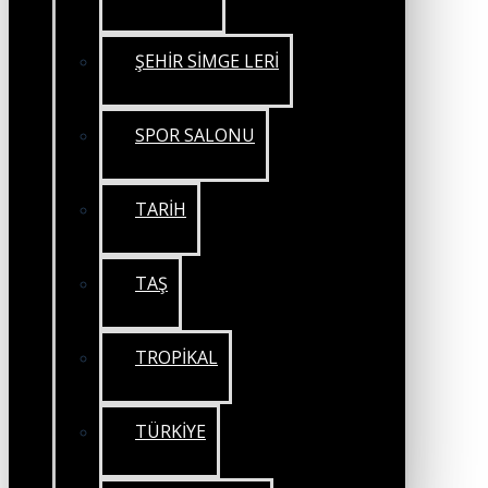
ŞEHİR SİMGE LERİ
SPOR SALONU
TARİH
TAŞ
TROPİKAL
TÜRKİYE