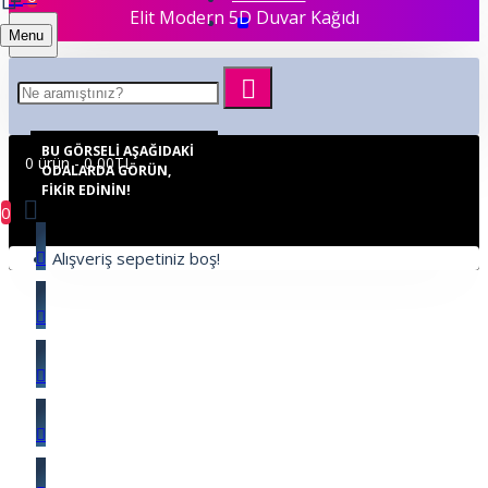
Elit Modern 5D Duvar Kağıdı
Menu
BU GÖRSELI AŞAĞIDAKI
0 ürün - 0,00TL
ODALARDA GÖRÜN,
FIKIR EDININ!
0
Alışveriş sepetiniz boş!