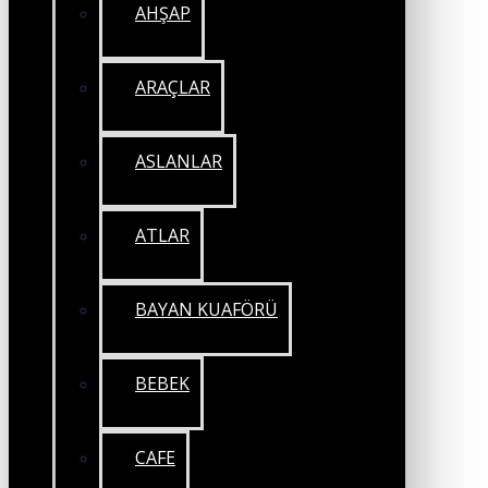
AHŞAP
ARAÇLAR
ASLANLAR
ATLAR
BAYAN KUAFÖRÜ
BEBEK
CAFE