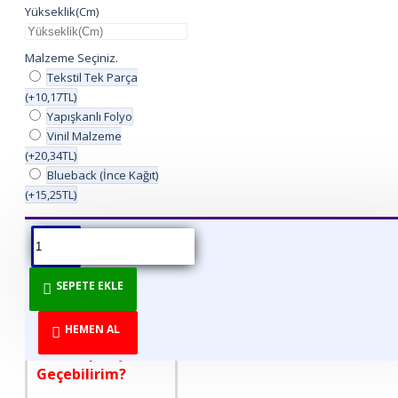
Yükseklik(Cm)
Malzeme Seçiniz.
Tekstil Tek Parça
(+10,17TL)
Yapışkanlı Folyo
Vinil Malzeme
(+20,34TL)
Blueback (İnce Kağıt)
(+15,25TL)
ÜRÜN BILGISI
ÜRÜN YORUMLARI
BEDEN TABLOSU
SEPETE EKLE
DİREKT ÜRETİCİDEN
TÜKETİCİYE!
HEMEN AL
Nasıl Sipariş
Geçebilirim?