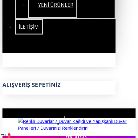
YENİ ÜRÜNLER
İLETIŞIM
ALIŞVERIŞ SEPETINIZ
ÜYE GIRIŞI
0
YENI ÜYELIK