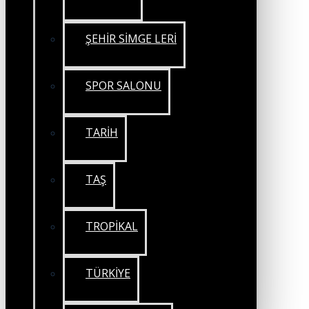
ŞEHİR SİMGE LERİ
SPOR SALONU
TARİH
TAŞ
TROPİKAL
TÜRKİYE