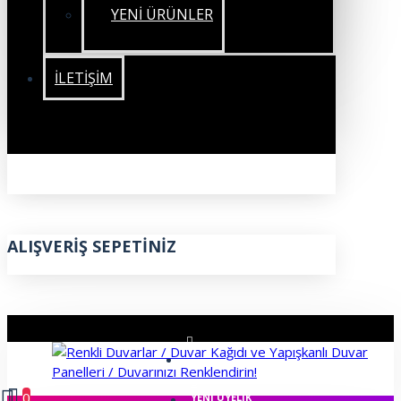
YENİ ÜRÜNLER
İLETIŞIM
ALIŞVERIŞ SEPETINIZ
ÜYE GIRIŞI
0
YENI ÜYELIK