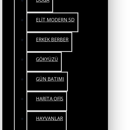
DOĞA
ELİT MODERN 5D
ERKEK BERBER
GÖKYÜZÜ
GÜN BATIMI
HARİTA OFİS
HAYVANLAR