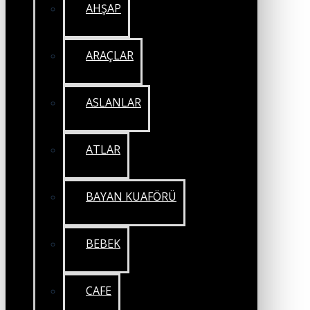
AHŞAP
ARAÇLAR
ASLANLAR
ATLAR
BAYAN KUAFÖRÜ
BEBEK
CAFE