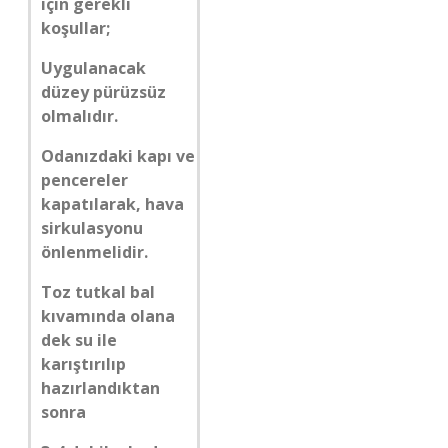
için gerekli
koşullar;
Uygulanacak
düzey pürüzsüz
olmalıdır.
Odanızdaki kapı ve
pencereler
kapatılarak, hava
sirkulasyonu
önlenmelidir.
Toz tutkal bal
kıvamında olana
dek su ile
karıştırılıp
hazırlandıktan
sonra