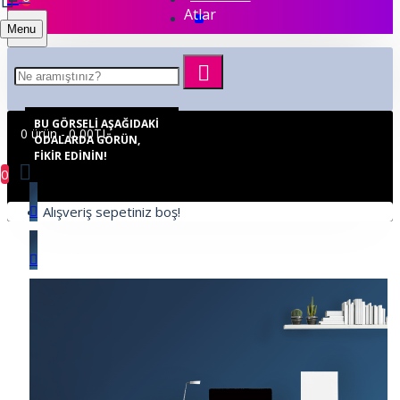
Atlar
Menu
BU GÖRSELI AŞAĞIDAKI
0 ürün - 0,00TL
ODALARDA GÖRÜN,
FIKIR EDININ!
0
Alışveriş sepetiniz boş!