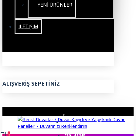
YENİ ÜRÜNLER
İLETIŞIM
ALIŞVERIŞ SEPETINIZ
ÜYE GIRIŞI
0
YENI ÜYELIK