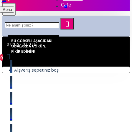
Cafe
Menu
BU GÖRSELI AŞAĞIDAKI
0 ürün - 0,00TL
ODALARDA GÖRÜN,
FIKIR EDININ!
0
Alışveriş sepetiniz boş!