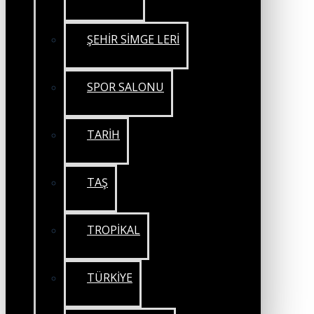
ŞEHİR SİMGE LERİ
SPOR SALONU
TARİH
TAŞ
TROPİKAL
TÜRKİYE