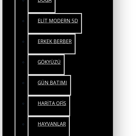
DOĞA
ELİT MODERN 5D
ERKEK BERBER
GÖKYÜZÜ
GÜN BATIMI
HARİTA OFİS
HAYVANLAR