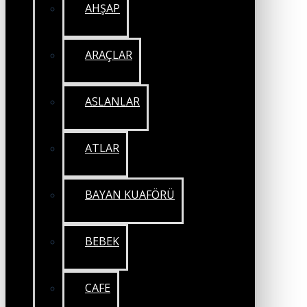
AHŞAP
ARAÇLAR
ASLANLAR
ATLAR
BAYAN KUAFÖRÜ
BEBEK
CAFE