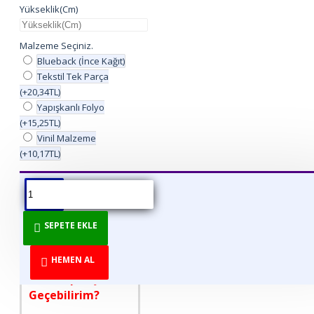
Yükseklik(Cm)
Malzeme Seçiniz.
Blueback (İnce Kağıt)
Tekstil Tek Parça
(+20,34TL)
Yapışkanlı Folyo
(+15,25TL)
Vinil Malzeme
(+10,17TL)
ÜRÜN BILGISI
ÜRÜN YORUMLARI
BEDEN TABLOSU
SEPETE EKLE
DİREKT ÜRETİCİDEN
TÜKETİCİYE!
HEMEN AL
Nasıl Sipariş
Geçebilirim?