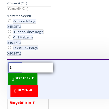
Yükseklik(Cm)
Malzeme Seçiniz.
Yapışkanlı Folyo
(+15,25TL)
Blueback (İnce Kağıt)
Vinil Malzeme
(+10,17TL)
Tekstil Tek Parça
(+20,34TL)
ÜRÜN BILGISI
ÜRÜN YORUMLARI
BEDEN TABLOSU
SEPETE EKLE
DİREKT ÜRETİCİDEN
TÜKETİCİYE!
HEMEN AL
Nasıl Sipariş
Geçebilirim?