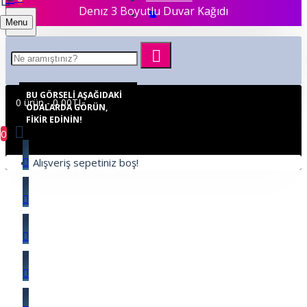
Denız 3 Boyutlu Duvar Kağıdı
Menu
BU GÖRSELI AŞAĞIDAKI
0 ürün - 0,00TL
ODALARDA GÖRÜN,
FIKIR EDININ!
0
Alışveriş sepetiniz boş!