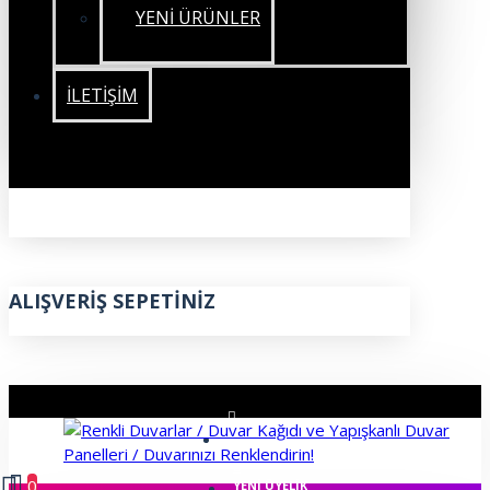
YENİ ÜRÜNLER
İLETIŞIM
ALIŞVERIŞ SEPETINIZ
ÜYE GIRIŞI
0
YENI ÜYELIK