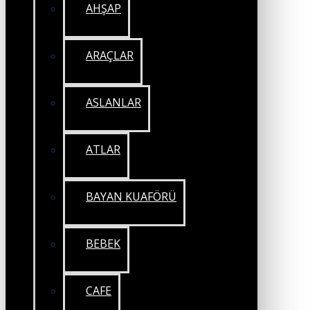
AHŞAP
ARAÇLAR
ASLANLAR
ATLAR
BAYAN KUAFÖRÜ
BEBEK
CAFE