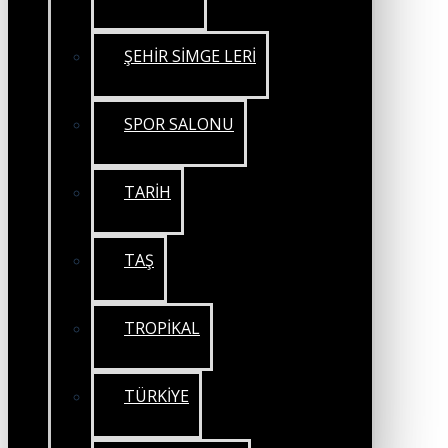
ŞEHİR SİMGE LERİ
SPOR SALONU
TARİH
TAŞ
TROPİKAL
TÜRKİYE