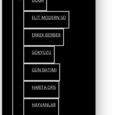
DOĞA
ELİT MODERN 5D
ERKEK BERBER
GÖKYÜZÜ
GÜN BATIMI
HARİTA OFİS
HAYVANLAR