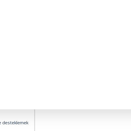
ER ÇATLAKLARI
İBİ GENEL
ateş alırsa erir)
le desteklemek