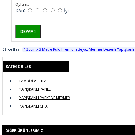
Oylama
ELİT MODERN 5D
Kötü
İyi
ERKEK BERBER
DEVAM
GÖKYÜZÜ
Etiketler:
120cm x 3 Metre Rulo Premium Beyaz Mermer Desenli Yapışkanlı D
GÜN BATIMI
KATEGORILER
HARİTA OFİS
LAMBİRİ VE ÇITA
HAYVANLAR
YAPIŞKANLI PANEL
YAPIŞKANLI PARKE VE MERMER
KABARTMA
YAPIŞKANLI ÇITA
KIZ ÇOCUK
DIĞER ÜRÜNLERIMIZ