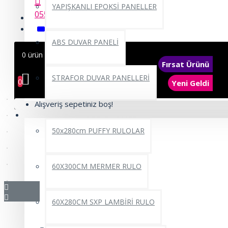
YAPIŞKANLI EPOKSİ PANELLER
0552 662 22 69
ABS DUVAR PANELİ
0 ürün - 0,00TL
Fırsat Ürünü
STRAFOR DUVAR PANELLERİ
0
Yeni Geldi
Alışveriş sepetiniz boş!
YAPIŞKANLI RULO ÜRÜNLER
50x280cm PUFFY RULOLAR
60X300CM MERMER RULO
60X280CM SXP LAMBİRİ RULO