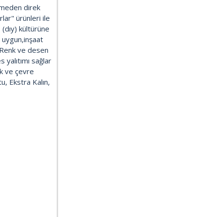
ürmeden direk
ar" ürünleri ile
 (dıy) kültürüne
za uygun,inşaat
z. Renk ve desen
es yalıtımı sağlar
ik ve çevre
, Ekstra Kalın,