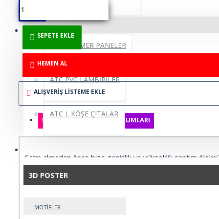
PVC MERMER LEVHALAR
SEPETE EKLE
PVC MERMER PANELER
HEMEN AL
ATC PVC LAMBİRİLER
ALIŞVERIŞ LISTEME EKLE
ATC L KÖŞE ÇITALAR
ÜRÜN BILGISI
ÜRÜN YORUMLARI
3D POSTER
Satın almadan önce bize genişlik ve yükseklik santim ölçün
kaç adet almanız gerektiğini söyleyebiliriz.Tek seferde sat
3D POSTER
tavsiye ederiz. Farklı zamanlarda aldığınız ürünlerde renk ton
olabilir.Şeffaf kargo paketini açmadan önce size gelen adet
doğruluğunu kontrol etmeniz gerekiyor.
MOTİFLER