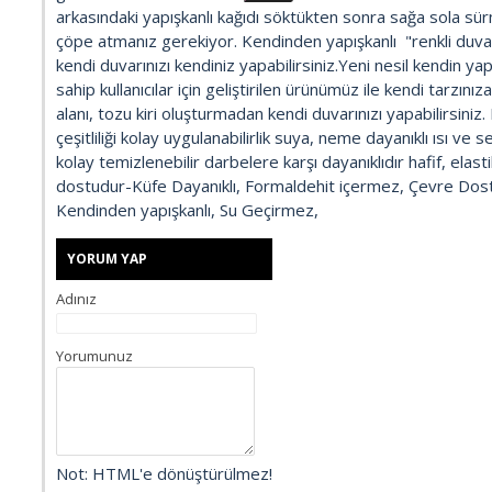
arkasındaki yapışkanlı kağıdı söktükten sonra sağa sola s
CAFE
çöpe atmanız gerekiyor. Kendinden yapışkanlı "renkli duvarl
kendi duvarınızı kendiniz yapabilirsiniz.Yeni nesil kendin yap
ÇİÇEKLER
sahip kullanıcılar için geliştirilen ürünümüz ile kendi tarzını
alanı, tozu kiri oluşturmadan kendi duvarınızı yapabilirsini
çeşitliliği kolay uygulanabilirlik suya, neme dayanıklı ısı ve s
ÇOCUKLAR
kolay temizlenebilir darbelere karşı dayanıklıdır hafif, elast
dostudur-Küfe Dayanıklı, Formaldehit içermez, Çevre Dostu
DENİZ OKYANUS
Kendinden yapışkanlı, Su Geçirmez,
YORUM YAP
DENİZLATI AKVARYUM
Adınız
DERİNLİK
Yorumunuz
DİNİ
DOĞA
Not:
HTML'e dönüştürülmez!