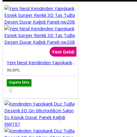
KÖPRÜ
MERMER
MOBİLYA
Yeni Geldi
PALMİYE
Yeni Nesil Kendinden Yapışkanlı Esnek Sünger Renkli 3D Taş Tuğla Desen Duvar Kağıdı Paneli nw208
PENCERE
99,99TL
Sepete Ekle
ŞEHİR SİMGE LERİ
SPOR SALONU
TARİH
TAŞ