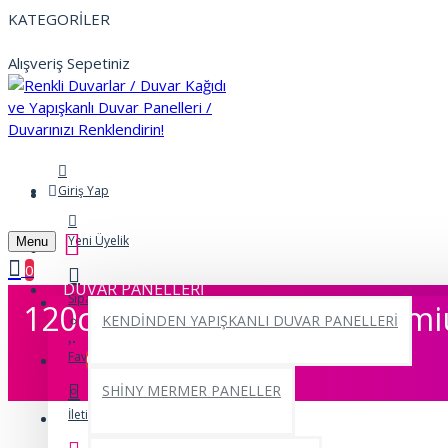
KATEGORİLER
Alışveriş Sepetiniz
Giriş Yap
Yeni Üyelik
Menu
0
DUVAR PANELLERİ
Siparişlerim
120cm x 3 Metre Rulo Premiu
KENDİNDEN YAPIŞKANLI DUVAR PANELLERİ
Favorilerim
0
SHİNY MERMER PANELLER
İletişim