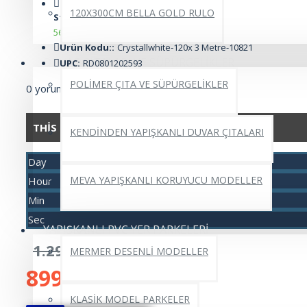
120X300CM BELLA GOLD RULO
Stok Durumu:
560
Ürün Kodu::
Crystallwhite-120x 3 Metre-10821
DUVAR ÇITALARI VE SÜPÜRGELİKLER
UPC:
RD0801202593
POLİMER ÇITA VE SÜPÜRGELİKLER
0 yorum
-
Yorum Yap
THIS OFFER ENDS IN:
KENDİNDEN YAPIŞKANLI DUVAR ÇITALARI
Day
MEVA YAPIŞKANLI KORUYUCU MODELLER
Hour
Min
Sec
YAPIŞKANLI PVC YER PARKELERİ
1.299,99TL
MERMER DESENLİ MODELLER
899,88TL
KLASİK MODEL PARKELER