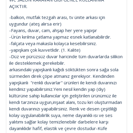
AÇIKTIR.
-balkon, mutfak tezgah arası, tv ünite arkası için
uygundur (ateş alırsa erir)
-Fayans, duvar, cam, ahşap her yere yapışır
-Ürün kırılma çatlama yapmaz esnek katlanabilirdir.
-falçata veya makasla kolayca kesebilirsiniz.
-yapışkanı çok kuvvetlidir. (1. Kalite)
-Düz ve pürüzsüz duvar haricinde tüm duvarlarda silikon
ile desteklemek gerekebilir.
arkasındaki yapışkanlı kağıdı söktükten sonra sağa sola
sürmeden direk çöpe atmanız gerekiyor. Kendinden
yapışkanlı "renkli duvarlar" ürünleri ile kendi duvarınızı
kendiniz yapabilirsiniz.Yeni nesil kendin yap (dıy)
kültürüne sahip kullanıcılar için geliştirilen ürünümüz ile
kendi tarzınıza uygun,inşaat alanı, tozu kiri oluşturmadan
kendi duvarınızı yapabilirsiniz. Renk ve desen çeşitliliği
kolay uygulanabilirlik suya, neme dayanıklı ısı ve ses
yalıtımı sağlar kolay temizlenebilir darbelere karşı
dayanıklıdır hafif, elastik ve çevre dostudur-Küfe