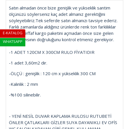
Satın almadan önce bize genişlik ve yükseklik santim
ölçünüzü söylerseniz kaç adet almanız gerektiğini
söyleyebiliriz.Tek seferde satın almanızı tavsiye ederiz.
Farklı zamanlarda aldığınız ürünlerde renk ton farklılıklar
E-KATALOG
olabilir.Şeffaf kargo paketini açmadan önce size gelen
adet sayısının doğruluğunu kontrol etmeniz gerekiyor.
WHATSAPP
-1 ADET 120CM X 300CM RULO FİYATIDIR
-1 adet 3,60m2 dir.
-ÖLÇÜ : genişlik : 120 cm x yükseklik 300 CM
-Kalınlık : 2 mm
-%100 silinebilir.
- YENİ NESİL DUVAR KAPLAMA RULOSU RUTUBETİ
ÖNLER ÇATLAKLARI GİZLER SUYA DAYANIKLI EV OFİS
WC SALON KARAVAN GİBİ GENEL KULLANIMA