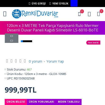
ÜYE GIRIŞI
YENI ÜYELIK
0
0
120cm x 3 METRE Tek Parça Yapışkanlı Rulo Mermer
Desenli Duvar Paneli Kağıdı Silinebilir LS-6010-BöTE
Yeni Geldi
0 yorum
-
Yorum Yap
Stok Durumu:
467
Ürün Kodu::
120cm x 3 metre - GLOX-10985
UPC:
RD1509202568
999,99TL
ÜRÜN BILGISI
ÜRÜN YORUMLARI
BEDEN TABLOSU