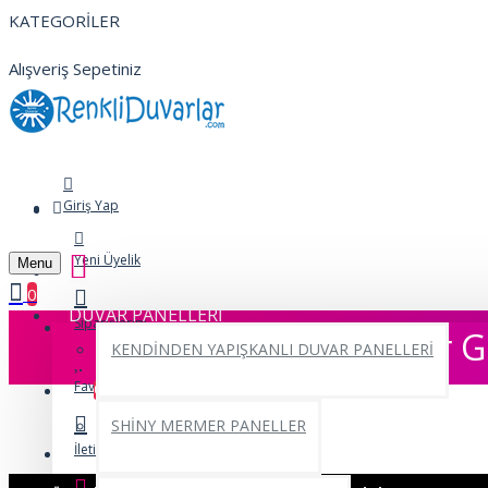
KATEGORİLER
Alışveriş Sepetiniz
Giriş Yap
Yeni Üyelik
Menu
0
DUVAR PANELLERİ
Siparişlerim
Ağaçlar G
KENDİNDEN YAPIŞKANLI DUVAR PANELLERİ
Favorilerim
0
SHİNY MERMER PANELLER
İletişim