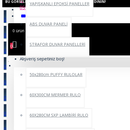
BU GÖRSELI AŞAĞIDAKI ODALARDA GÖRÜN, FIKIR EDININ!
YAPIŞKANLI EPOKSİ PANELLER
0552 662 22 69
ABS DUVAR PANELİ
0 ürün - 0,00TL
STRAFOR DUVAR PANELLERİ
0
Alışveriş sepetiniz boş!
YAPIŞKANLI RULO ÜRÜNLER
50x280cm PUFFY RULOLAR
60X300CM MERMER RULO
60X280CM SXP LAMBİRİ RULO