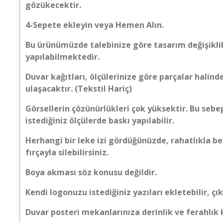
gözükecektir.
KÖPRÜ
4-Sepete ekleyin veya Hemen Alın.
MERMER
Bu ürünümüzde talebinize göre tasarım değişiklik
yapılabilmektedir.
MOBİLYA
Duvar kağıtları, ölçülerinize göre parçalar halind
PALMİYE
ulaşacaktır. (Tekstil Hariç)
Görsellerin çözünürlükleri çok yüksektir. Bu seb
PENCERE
istediğiniz ölçülerde baskı yapılabilir.
Herhangi bir leke izi gördüğünüzde, rahatlıkla b
ŞEHİR SİMGE LERİ
fırçayla silebilirsiniz.
SPOR SALONU
Boya akması söz konusu değildir.
Kendi logonuzu istediğiniz yazıları ekletebilir, çık
TARİH
Duvar posteri mekanlarınıza derinlik ve ferahlık
TAŞ