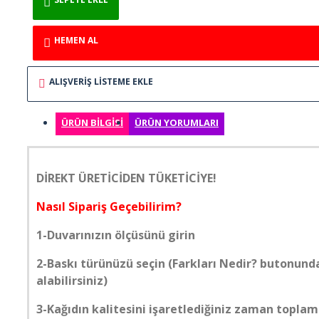
ELİT MODERN 5D
HEMEN AL
ERKEK BERBER
ALIŞVERIŞ LISTEME EKLE
GÖKYÜZÜ
ÜRÜN BILGISI
ÜRÜN YORUMLARI
GÜN BATIMI
HARİTA OFİS
DİREKT ÜRETİCİDEN TÜKETİCİYE!
Nasıl Sipariş Geçebilirim?
HAYVANLAR
1-Duvarınızın ölçüsünü girin
KABARTMA
2-Baskı türünüzü seçin (Farkları Nedir? butonunda
alabilirsiniz)
KIZ ÇOCUK
3-Kağıdın kalitesini işaretlediğiniz zaman toplam