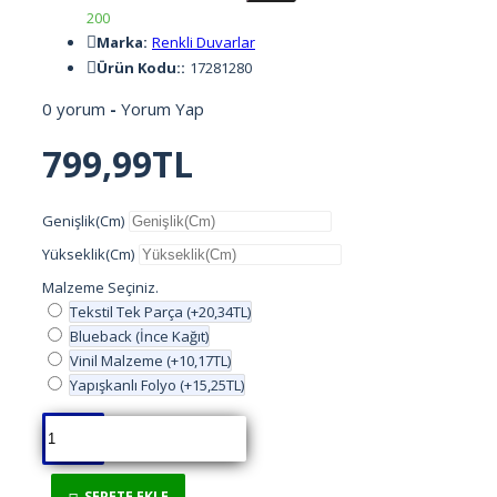
200
CAFE
Marka:
Renkli Duvarlar
Ürün Kodu::
17281280
ÇİÇEKLER
0 yorum
-
Yorum Yap
ÇOCUKLAR
799,99TL
DENİZ OKYANUS
Genişlik(Cm)
Yükseklik(Cm)
DENİZLATI AKVARYUM
Malzeme Seçiniz.
Tekstil Tek Parça
(+20,34TL)
DERİNLİK
Blueback (İnce Kağıt)
Vinil Malzeme
(+10,17TL)
Yapışkanlı Folyo
(+15,25TL)
DİNİ
DOĞA
SEPETE EKLE