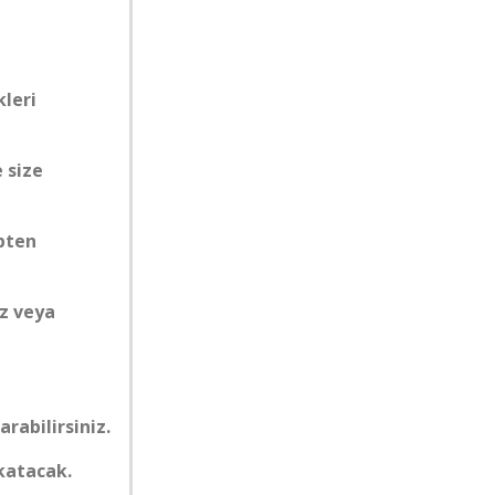
leri
e size
epten
ez veya
arabilirsiniz.
 katacak.