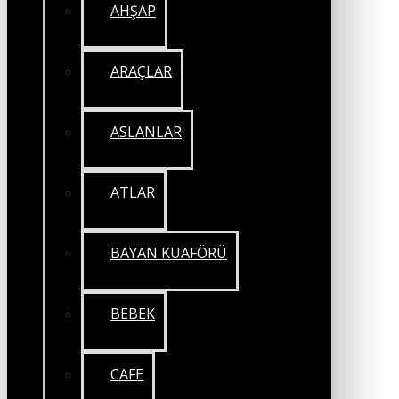
AHŞAP
ARAÇLAR
ASLANLAR
ATLAR
BAYAN KUAFÖRÜ
BEBEK
CAFE