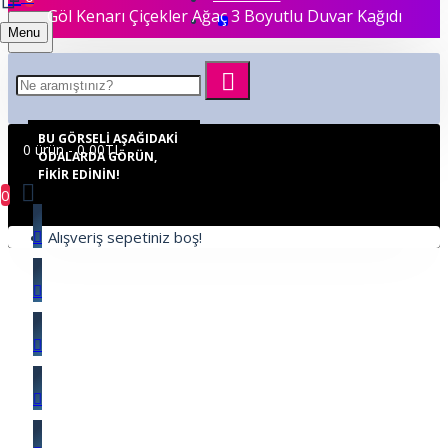
Göl Kenarı Çiçekler Ağaç 3 Boyutlu Duvar Kağıdı
Menu
BU GÖRSELI AŞAĞIDAKI
0 ürün - 0,00TL
ODALARDA GÖRÜN,
FIKIR EDININ!
0
Alışveriş sepetiniz boş!