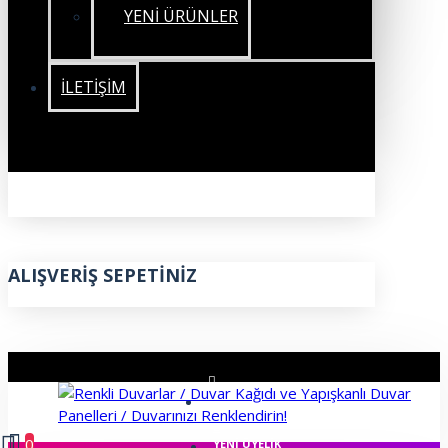
YENİ ÜRÜNLER
İLETIŞIM
ALIŞVERIŞ SEPETINIZ
ÜYE GIRIŞI
0
YENI ÜYELIK