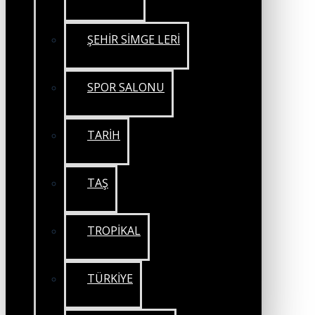
ŞEHİR SİMGE LERİ
SPOR SALONU
TARİH
TAŞ
TROPİKAL
TÜRKİYE