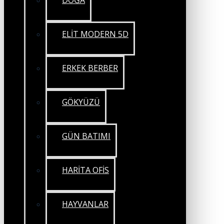
DOĞA
ELİT MODERN 5D
ERKEK BERBER
GÖKYÜZÜ
GÜN BATIMI
HARİTA OFİS
HAYVANLAR