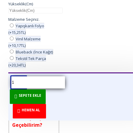
Yükseklik(Cm)
Malzeme Seçiniz.
Yapışkanlı Folyo
(+15,25TL)
Vinil Malzeme
(+10,17TL)
Blueback (İnce Kağıt)
Tekstil Tek Parça
(+20,34TL)
ÜRÜN BILGISI
ÜRÜN YORUMLARI
BEDEN TABLOSU
SEPETE EKLE
DİREKT ÜRETİCİDEN
TÜKETİCİYE!
HEMEN AL
Nasıl Sipariş
Geçebilirim?