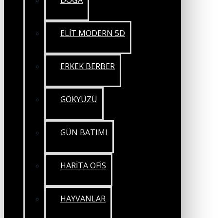
DOĞA
ELİT MODERN 5D
ERKEK BERBER
GÖKYÜZÜ
GÜN BATIMI
HARİTA OFİS
HAYVANLAR