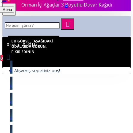
Orman İçi Ağaçlar 3 Boyutlu Duvar Kağıdı
Menu
BU GÖRSELI AŞAĞIDAKI
0 ürün - 0,00TL
ODALARDA GÖRÜN,
FIKIR EDININ!
0
Alışveriş sepetiniz boş!