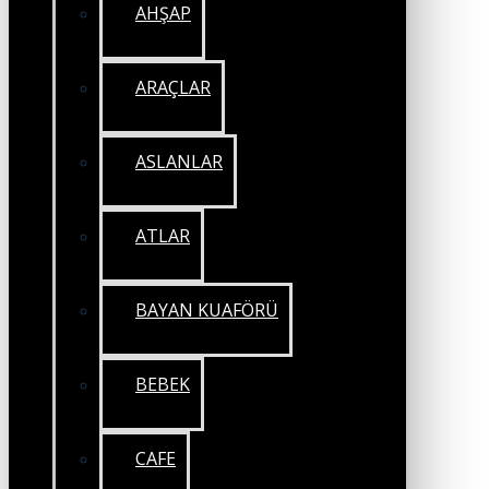
AHŞAP
ARAÇLAR
ASLANLAR
ATLAR
BAYAN KUAFÖRÜ
BEBEK
CAFE