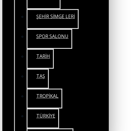
ŞEHİR SİMGE LERİ
SPOR SALONU
TARİH
TAŞ
TROPİKAL
TÜRKİYE