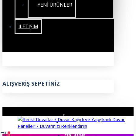
YENİ ÜRÜNLER
İLETIŞIM
ALIŞVERIŞ SEPETINIZ
ÜYE GIRIŞI
0
YENI ÜYELIK