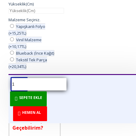
Yükseklik(Cm)
Malzeme Seçiniz.
Yapışkanlı Folyo
(+15,25TL)
Vinil Malzeme
(+10,17TL)
Blueback (İnce Kağıt)
Tekstil Tek Parça
(+20,34TL)
ÜRÜN BILGISI
ÜRÜN YORUMLARI
BEDEN TABLOSU
SEPETE EKLE
DİREKT ÜRETİCİDEN
TÜKETİCİYE!
HEMEN AL
Nasıl Sipariş
Geçebilirim?