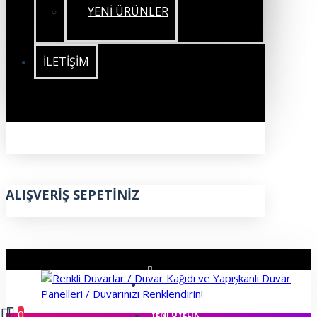
YENİ ÜRÜNLER
İLETIŞIM
ALIŞVERIŞ SEPETINIZ
ÜYE GIRIŞI
0
YENI ÜYELIK