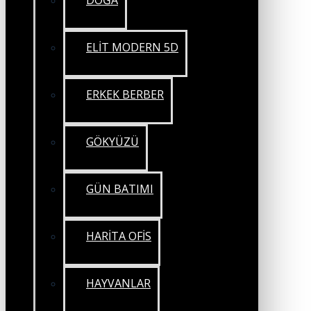
DOĞA
ELİT MODERN 5D
ERKEK BERBER
GÖKYÜZÜ
GÜN BATIMI
HARİTA OFİS
HAYVANLAR