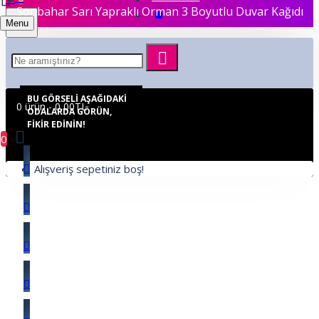
Sonbahar Sarı Yapraklı Orman 3 Boyutlu Duvar Kağıdı
Menu
BU GÖRSELI AŞAĞIDAKI
0 ürün - 0,00TL
ODALARDA GÖRÜN,
FIKIR EDININ!
0
Alışveriş sepetiniz boş!