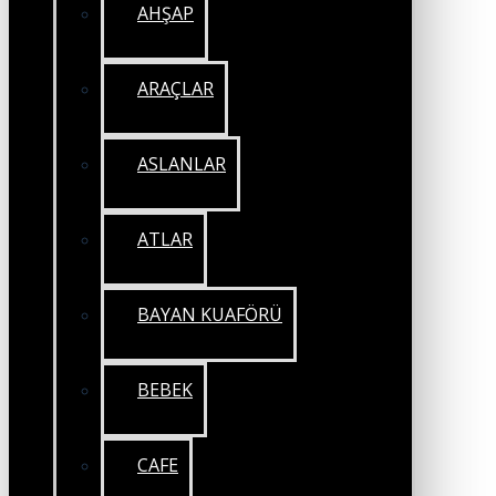
AHŞAP
ARAÇLAR
ASLANLAR
ATLAR
BAYAN KUAFÖRÜ
BEBEK
CAFE