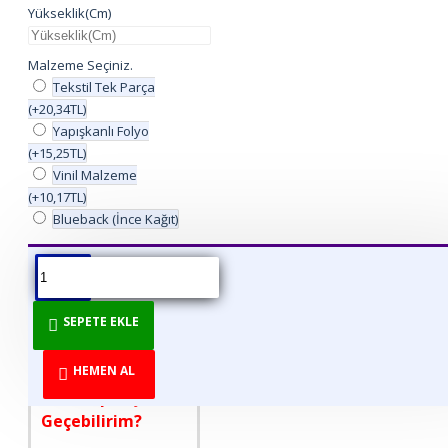
Yükseklik(Cm)
Malzeme Seçiniz.
Tekstil Tek Parça
(+20,34TL)
Yapışkanlı Folyo
(+15,25TL)
Vinil Malzeme
(+10,17TL)
Blueback (İnce Kağıt)
ÜRÜN BILGISI
ÜRÜN YORUMLARI
BEDEN TABLOSU
SEPETE EKLE
DİREKT ÜRETİCİDEN
TÜKETİCİYE!
HEMEN AL
Nasıl Sipariş
Geçebilirim?