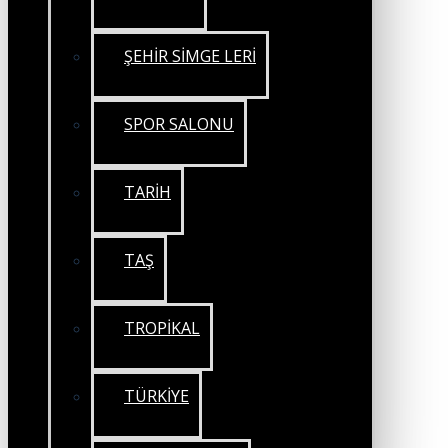
ŞEHİR SİMGE LERİ
SPOR SALONU
TARİH
TAŞ
TROPİKAL
TÜRKİYE