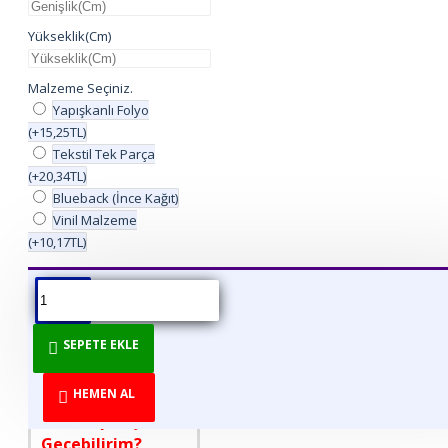
Yükseklik(Cm)
Malzeme Seçiniz.
Yapışkanlı Folyo
(+15,25TL)
Tekstil Tek Parça
(+20,34TL)
Blueback (İnce Kağıt)
Vinil Malzeme
(+10,17TL)
ÜRÜN BILGISI
ÜRÜN YORUMLARI
BEDEN TABLOSU
SEPETE EKLE
DİREKT ÜRETİCİDEN
TÜKETİCİYE!
HEMEN AL
Nasıl Sipariş
Geçebilirim?