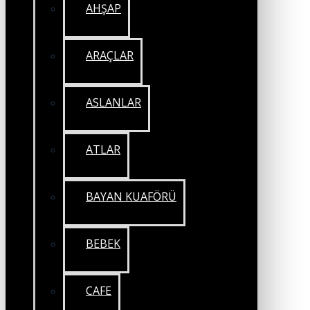
AHŞAP
ARAÇLAR
ASLANLAR
ATLAR
BAYAN KUAFÖRÜ
BEBEK
CAFE