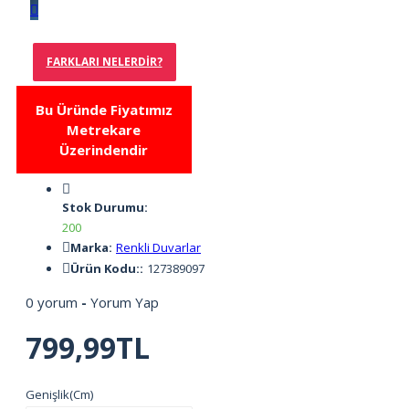
FARKLARI NELERDIR?
Bu Üründe Fiyatımız
Metrekare
Üzerindendir
Stok Durumu:
200
Marka:
Renkli Duvarlar
Ürün Kodu::
127389097
0 yorum
-
Yorum Yap
799,99TL
Genişlik(Cm)