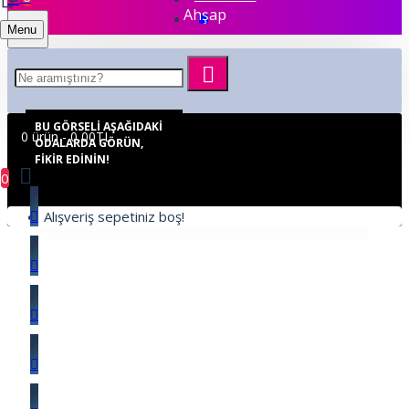
Ahşap
Menu
BU GÖRSELI AŞAĞIDAKI
0 ürün - 0,00TL
ODALARDA GÖRÜN,
FIKIR EDININ!
0
Alışveriş sepetiniz boş!