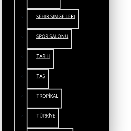
ŞEHİR SİMGE LERİ
SPOR SALONU
TARİH
TAŞ
TROPİKAL
TÜRKİYE