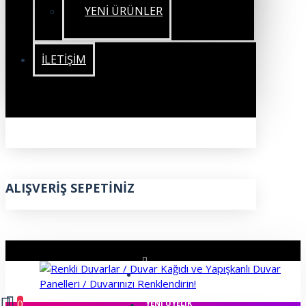
YENİ ÜRÜNLER
İLETIŞIM
ALIŞVERIŞ SEPETINIZ
ÜYE GIRIŞI
0
YENI ÜYELIK