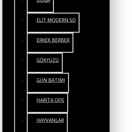
DOĞA
ELİT MODERN 5D
ERKEK BERBER
GÖKYÜZÜ
GÜN BATIMI
HARİTA OFİS
HAYVANLAR