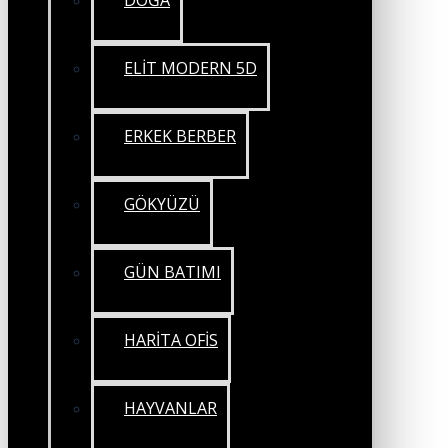
DOĞA
ELİT MODERN 5D
ERKEK BERBER
GÖKYÜZÜ
GÜN BATIMI
HARİTA OFİS
HAYVANLAR