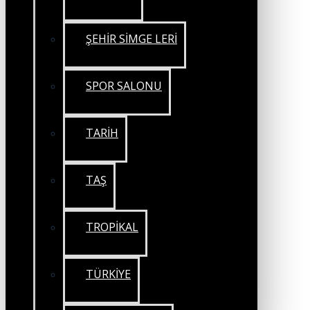
ŞEHİR SİMGE LERİ
SPOR SALONU
TARİH
TAŞ
TROPİKAL
TÜRKİYE