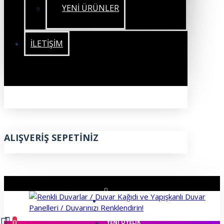
YENİ ÜRÜNLER
İLETIŞIM
ALIŞVERIŞ SEPETINIZ
ÜYE GIRIŞI
0
YENI ÜYELIK