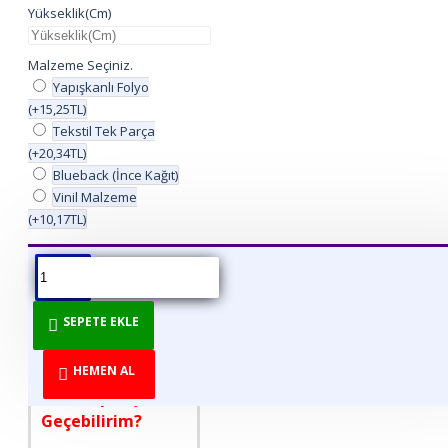
Yükseklik(Cm)
Malzeme Seçiniz.
Yapışkanlı Folyo
(+15,25TL)
Tekstil Tek Parça
(+20,34TL)
Blueback (İnce Kağıt)
Vinil Malzeme
(+10,17TL)
ÜRÜN BILGISI
ÜRÜN YORUMLARI
BEDEN TABLOSU
SEPETE EKLE
DİREKT ÜRETİCİDEN
TÜKETİCİYE!
HEMEN AL
Nasıl Sipariş
Geçebilirim?