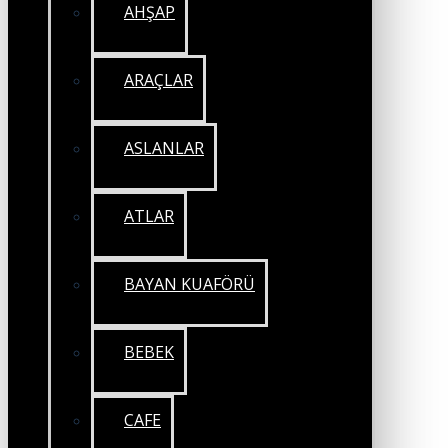
AHŞAP
ARAÇLAR
ASLANLAR
ATLAR
BAYAN KUAFÖRÜ
BEBEK
CAFE