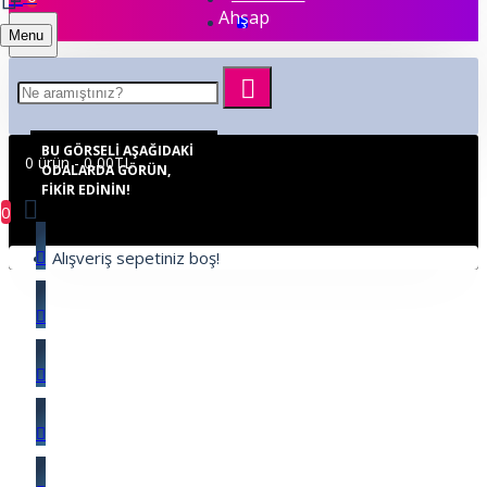
Ahşap
Menu
BU GÖRSELI AŞAĞIDAKI
0 ürün - 0,00TL
ODALARDA GÖRÜN,
FIKIR EDININ!
0
Alışveriş sepetiniz boş!