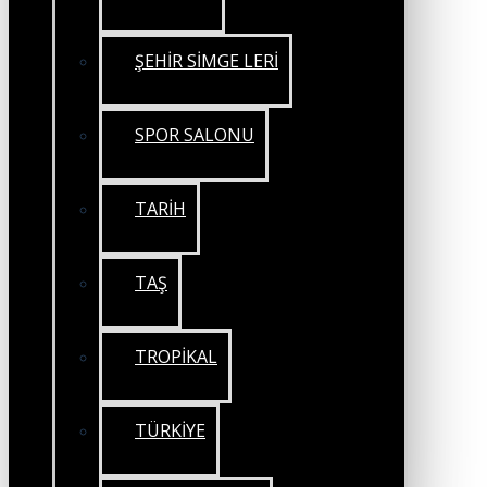
ŞEHİR SİMGE LERİ
SPOR SALONU
TARİH
TAŞ
TROPİKAL
TÜRKİYE