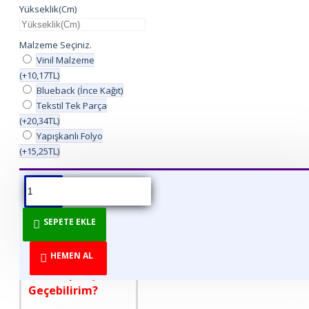
Yükseklik(Cm)
Malzeme Seçiniz.
Vinil Malzeme
(+10,17TL)
Blueback (İnce Kağıt)
Tekstil Tek Parça
(+20,34TL)
Yapışkanlı Folyo
(+15,25TL)
ÜRÜN BILGISI
ÜRÜN YORUMLARI
BEDEN TABLOSU
SEPETE EKLE
DİREKT ÜRETİCİDEN
TÜKETİCİYE!
HEMEN AL
Nasıl Sipariş
Geçebilirim?