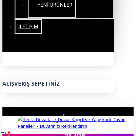
YENİ ÜRÜNLER
İLETIŞIM
ALIŞVERIŞ SEPETINIZ
ÜYE GIRIŞI
0
YENI ÜYELIK