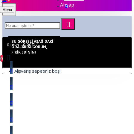
Ahşap
Menu
BU GÖRSELI AŞAĞIDAKI
0 ürün - 0,00TL
ODALARDA GÖRÜN,
FIKIR EDININ!
0
Alışveriş sepetiniz boş!