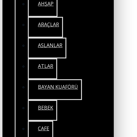
AHŞAP
ARAÇLAR
ASLANLAR
ATLAR
BAYAN KUAFÖRÜ
BEBEK
CAFE