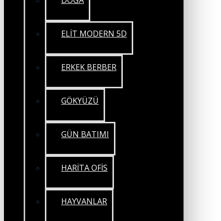
DOĞA
ELİT MODERN 5D
ERKEK BERBER
GÖKYÜZÜ
GÜN BATIMI
HARİTA OFİS
HAYVANLAR