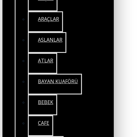
ARAÇLAR
ASLANLAR
ATLAR
BAYAN KUAFÖRÜ
BEBEK
CAFE