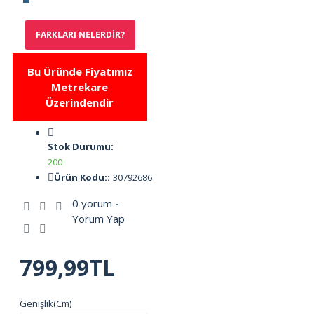
FARKLARI NELERDIR?
Bu Üründe Fiyatımız
Metrekare
Üzerindendir
Stok Durumu:
200
Ürün Kodu::
30792686
0 yorum
-
Yorum Yap
799,99TL
Genişlik(Cm)