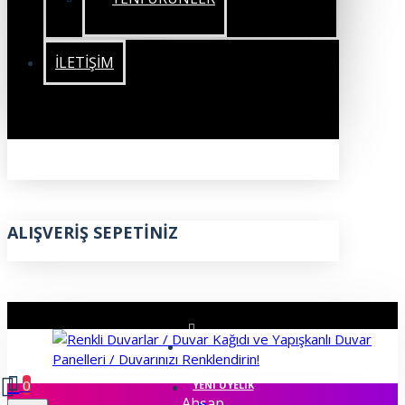
İLETIŞIM
ALIŞVERIŞ SEPETINIZ
ÜYE GIRIŞI
0
YENI ÜYELIK
Ahşap