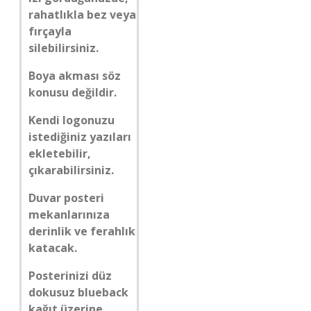
rahatlıkla bez veya
fırçayla
silebilirsiniz.
Boya akması söz
konusu değildir.
Kendi logonuzu
istediğiniz yazıları
ekletebilir,
çıkarabilirsiniz.
Duvar posteri
mekanlarınıza
derinlik ve ferahlık
katacak.
Posterinizi düz
dokusuz blueback
kağıt üzerine,