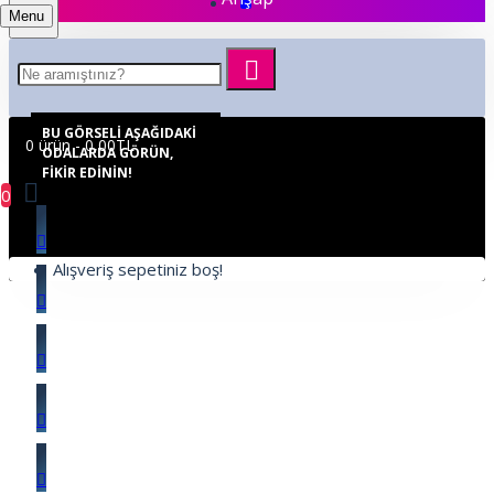
Menu
BU GÖRSELI AŞAĞIDAKI
0 ürün - 0,00TL
ODALARDA GÖRÜN,
FIKIR EDININ!
0
Alışveriş sepetiniz boş!