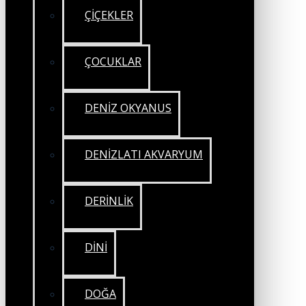
ÇİÇEKLER
ÇOCUKLAR
DENİZ OKYANUS
DENİZLATI AKVARYUM
DERİNLİK
DİNİ
DOĞA