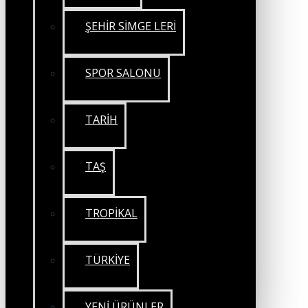
ŞEHİR SİMGE LERİ
SPOR SALONU
TARİH
TAŞ
TROPİKAL
TÜRKİYE
YENİ ÜRÜNLER