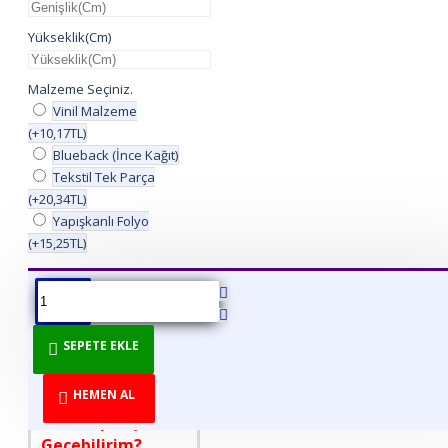
Yükseklik(Cm)
Malzeme Seçiniz.
Vinil Malzeme
(+10,17TL)
Blueback (İnce Kağıt)
Tekstil Tek Parça
(+20,34TL)
Yapışkanlı Folyo
(+15,25TL)
ÜRÜN BILGISI
ÜRÜN YORUMLARI
BEDEN TABLOSU
SEPETE EKLE
DİREKT ÜRETİCİDEN
TÜKETİCİYE!
HEMEN AL
Nasıl Sipariş
Geçebilirim?