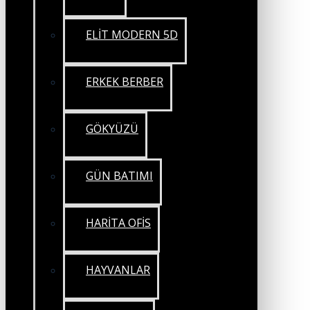
ELİT MODERN 5D
ERKEK BERBER
GÖKYÜZÜ
GÜN BATIMI
HARİTA OFİS
HAYVANLAR