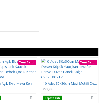
Yeni Geldi
Yeni Geldi
8cmx200cm Açık Ekru Meva Kendinden Yapışkanlı Kauçuk Kenar Koruma Bebek Çocuk Kenar Darbe Koruma
10 Adet 30x30cm Mavi Motifli Desen Köpük Yapışkanlı Mutfak Banyo Duvar Paneli Kağıdı CYCZT00212
299,99TL
2
Sepete Ekle