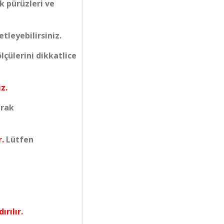
k pürüzleri ve
tleyebilirsiniz.
çülerini dikkatlice
z.
arak
r.
Lütfen
ırılır.