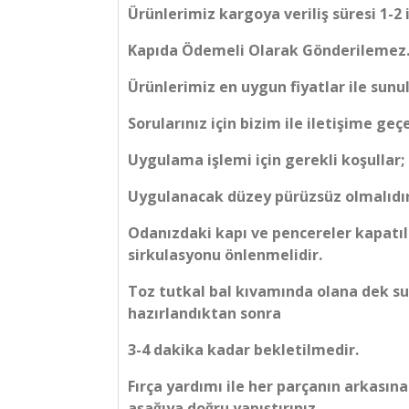
Ürünlerimiz kargoya veriliş süresi 1-2 
Kapıda Ödemeli Olarak Gönderilemez
Ürünlerimiz en uygun fiyatlar ile sunu
Sorularınız için bizim ile iletişime geçe
Uygulama işlemi için gerekli koşullar;
Uygulanacak düzey pürüzsüz olmalıdır
Odanızdaki kapı ve pencereler kapatı
sirkulasyonu önlenmelidir.
Toz tutkal bal kıvamında olana dek su i
hazırlandıktan sonra
3-4 dakika kadar bekletilmedir.
Fırça yardımı ile her parçanın arkasın
aşağıya doğru yapıştırınız.