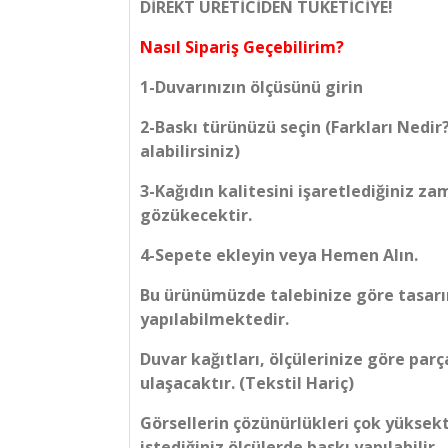
DİREKT ÜRETİCİDEN TÜKETİCİYE!
Nasıl Sipariş Geçebilirim?
1-Duvarınızın ölçüsünü girin
2-Baskı türünüzü seçin (Farkları Nedir
alabilirsiniz)
3-Kağıdın kalitesini işaretlediğiniz z
gözükecektir.
4-Sepete ekleyin veya Hemen Alın.
Bu ürünümüzde talebinize göre tasarım
yapılabilmektedir.
Duvar kağıtları, ölçülerinize göre parç
ulaşacaktır. (Tekstil Hariç)
Görsellerin çözünürlükleri çok yüksek
istediğiniz ölçülerde baskı yapılabilir.