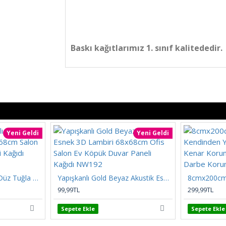
Baskı kağıtlarımız 1. sınıf kalitededir.
Yeni Geldi
Yeni Geldi
Kendinden Yapışkanlı Düz Tuğla Desenli 3D Gri 68cmx68cm Salon Ev Köpük Duvar Paneli Kağıdı NW197
Yapışkanlı Gold Beyaz Akustik Esnek 3D Lambiri 68x68cm Ofis Salon Ev Köpük Duvar Paneli Kağıdı NW192
99,99TL
299,99TL
Sepete Ekle
Sepete Ekle