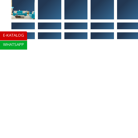
E-KATALOG
WHATSAPP