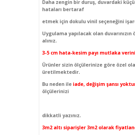
Daha zengin bir duruş, duvardaki küçü
hataları bertaraf
etmek için dokulu vinil seçeneğini işare
Uygulama yapılacak olan duvarınızın öl
alınız.
3-5 cm hata-kesim payı mutlaka verini
Ürünler sizin ölçülerinize göre özel ol
üretilmektedir.
Bu neden ile
iade, değişim şansı yoktu
ölçülerinizi
dikkatli yazınız.
3m2 altı siparişler 3m2 olarak fiyatland