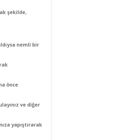
ak şekilde,
ldıysa nemli bir
arak
aha önce
ulayınız ve diğer
nıza yapıştırarak