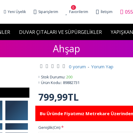
0
055
Yeni Üyelik
Siparişlerim
Favorilerim
İletişim
NLER
DUVAR ÇITALARI VE SÜPÜRGELİKLER
YAPIŞKAN
Ahşap
0 yorum
-
Yorum Yap
Stok Durumu:
200
Ürün Kodu::
89882731
799,99TL
Bu Üründe Fiyatımız Metrekare Üzerinden
Genişlik(Cm)