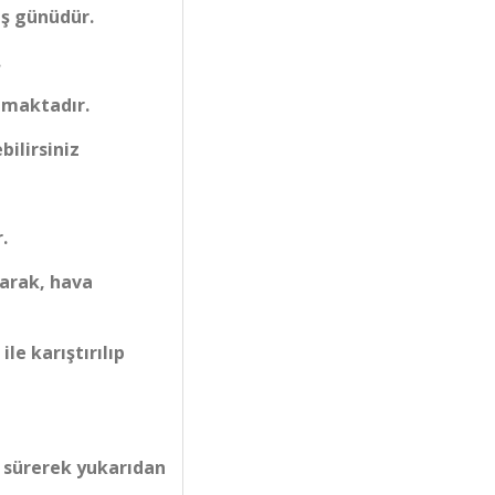
iş günüdür.
.
lmaktadır.
bilirsiniz
.
larak, hava
le karıştırılıp
a sürerek yukarıdan