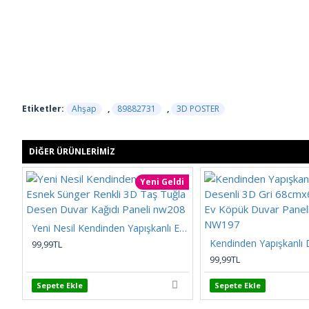
Etiketler:
Ahşap
,
89882731
,
3D POSTER
DIĞER ÜRÜNLERIMIZ
Yeni Geldi
Yeni Nesil Kendinden Yapışkanlı Esnek Sünger Renkli 3D Taş Tuğla Desen Duvar Kağıdı Paneli nw208
99,99TL
99,99TL
Sepete Ekle
Sepete Ekle