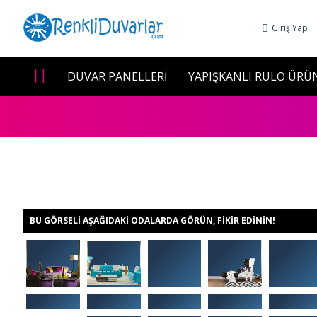
Giriş Yap
DUVAR PANELLERİ
YAPIŞKANLI RULO ÜRÜ
BU GÖRSELI AŞAĞIDAKI ODALARDA GÖRÜN, FIKIR EDININ!