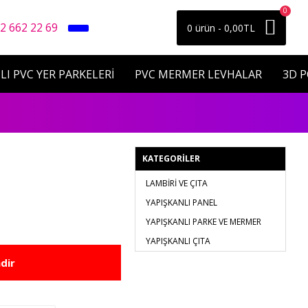
0
2 662 22 69
0 ürün - 0,00TL
LI PVC YER PARKELERİ
PVC MERMER LEVHALAR
3D 
KATEGORILER
LAMBİRİ VE ÇITA
YAPIŞKANLI PANEL
YAPIŞKANLI PARKE VE MERMER
YAPIŞKANLI ÇITA
dir