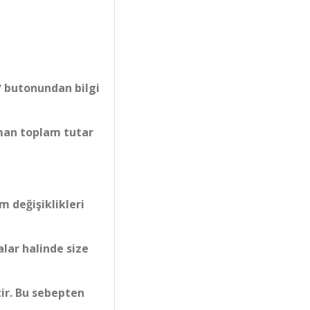
? butonundan bilgi
aman toplam tutar
 değişiklikleri
alar halinde size
tir. Bu sebepten