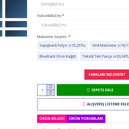
Yükseklik(Cm)
Malzeme Seçiniz.
Yapışkanlı Folyo
(+15,25TL)
Vinil Malzeme
(+10,1
Blueback (İnce Kağıt)
Tekstil Tek Parça
(+20,34TL
FARKLARI NELERDIR?
SEPETE EKLE
ALIŞVERIŞ LISTEME EKLE
ÜRÜN BILGISI
ÜRÜN YORUMLARI