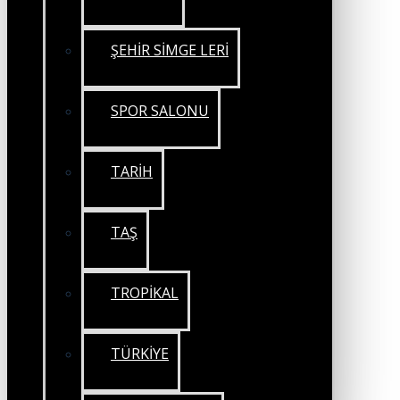
ŞEHİR SİMGE LERİ
SPOR SALONU
TARİH
TAŞ
TROPİKAL
TÜRKİYE