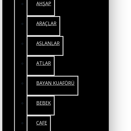
AHŞAP
ARAÇLAR
ASLANLAR
ATLAR
BAYAN KUAFÖRÜ
BEBEK
CAFE