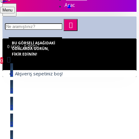
Arac
Menu
BU GÖRSELI AŞAĞIDAKI
0 ürün - 0,00TL
ODALARDA GÖRÜN,
FIKIR EDININ!
0
Alışveriş sepetiniz boş!