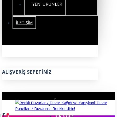
YENİ ÜRÜNLER
İLETIŞIM
ALIŞVERIŞ SEPETINIZ
ÜYE GIRIŞI
0
YENI ÜYELIK