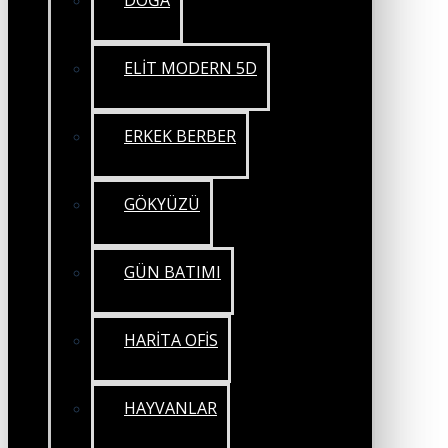
DOĞA
ELİT MODERN 5D
ERKEK BERBER
GÖKYÜZÜ
GÜN BATIMI
HARİTA OFİS
HAYVANLAR