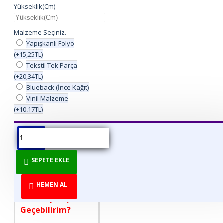
Yükseklik(Cm)
Malzeme Seçiniz.
Yapışkanlı Folyo
(+15,25TL)
Tekstil Tek Parça
(+20,34TL)
Blueback (İnce Kağıt)
Vinil Malzeme
(+10,17TL)
ÜRÜN BILGISI
ÜRÜN YORUMLARI
BEDEN TABLOSU
SEPETE EKLE
DİREKT ÜRETİCİDEN
TÜKETİCİYE!
HEMEN AL
Nasıl Sipariş
Geçebilirim?