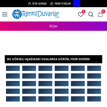
ÜYE GIRIŞI
YENI ÜYELIK
0
0
Atlar
BU GÖRSELI AŞAĞIDAKI ODALARDA GÖRÜN, FIKIR EDININ!