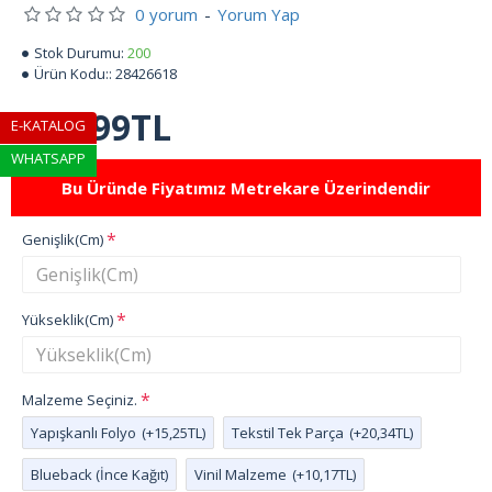
0 yorum
-
Yorum Yap
Stok Durumu:
200
Ürün Kodu::
28426618
799,99TL
E-KATALOG
WHATSAPP
Bu Üründe Fiyatımız Metrekare Üzerindendir
Genişlik(Cm)
Yükseklik(Cm)
Malzeme Seçiniz.
Yapışkanlı Folyo
(+15,25TL)
Tekstil Tek Parça
(+20,34TL)
Blueback (İnce Kağıt)
Vinil Malzeme
(+10,17TL)