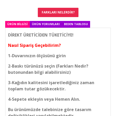
FARKLARI NELERDIR?
ÜRÜN BILGISI
ÜRÜN YORUMLARI
BEDEN TABLOSU
DİREKT ÜRETİCİDEN TÜKETİCİYE!
Nasıl Sipariş Geçebilirim?
1-Duvarınızın ölçüsünü girin
2-Baskı türünüzü seçin (Farkları Nedir?
butonundan bilgi alabilirsiniz)
3-Kağıdın kalitesini işaretlediğiniz zaman
toplam tutar gözükecektir.
4-Sepete ekleyin veya Hemen Alın.
Bu ürünümüzde talebinize göre tasarım
değişiklikleri yapılabilmektedir.