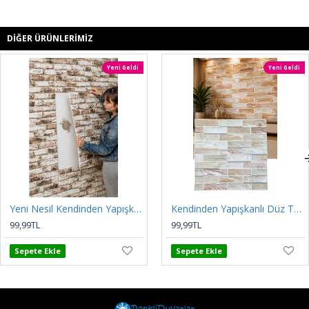
DIĞER ÜRÜNLERIMIZ
Yeni Geldi
Yeni Geldi
Yeni Nesil Kendinden Yapışkanlı Esnek Sünger Renkli 3D Taş Tuğla Desen Duvar Kağıdı Paneli nw208
Kendinden Yapışkanlı Düz Tuğla Desenli 3D Gri 68cmx68cm Salon Ev Köpük Duvar Paneli Kağıdı NW197
99,99TL
99,99TL
Sepete Ekle
Sepete Ekle