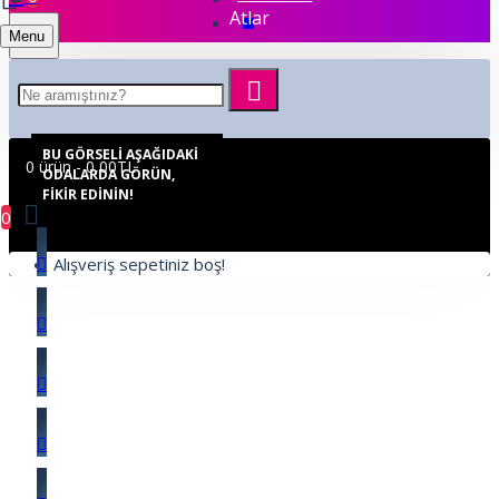
Atlar
Menu
BU GÖRSELI AŞAĞIDAKI
0 ürün - 0,00TL
ODALARDA GÖRÜN,
FIKIR EDININ!
0
Alışveriş sepetiniz boş!