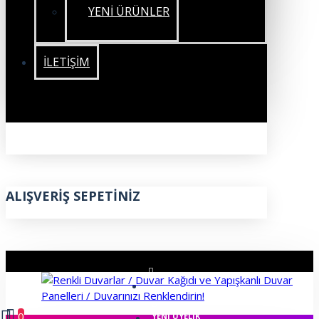
YENİ ÜRÜNLER
İLETIŞIM
ALIŞVERIŞ SEPETINIZ
ÜYE GIRIŞI
0
YENI ÜYELIK