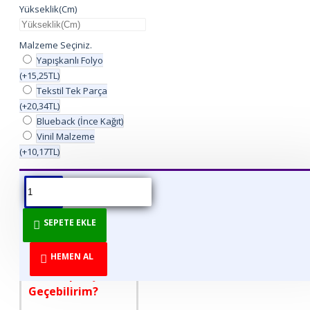
Yükseklik(Cm)
Malzeme Seçiniz.
Yapışkanlı Folyo
(+15,25TL)
Tekstil Tek Parça
(+20,34TL)
Blueback (İnce Kağıt)
Vinil Malzeme
(+10,17TL)
ÜRÜN BILGISI
ÜRÜN YORUMLARI
BEDEN TABLOSU
SEPETE EKLE
DİREKT ÜRETİCİDEN
TÜKETİCİYE!
HEMEN AL
Nasıl Sipariş
Geçebilirim?