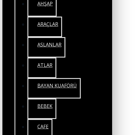
AHŞAP
ARAÇLAR
ASLANLAR
ATLAR
BAYAN KUAFÖRÜ
BEBEK
CAFE