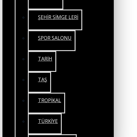
ŞEHİR SİMGE LERİ
SPOR SALONU
TARİH
TAŞ
TROPİKAL
TÜRKİYE