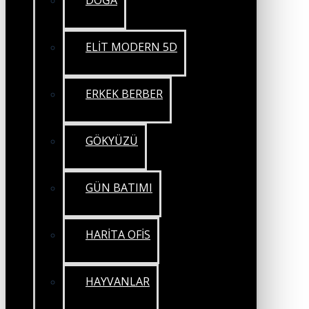
DOĞA
ELİT MODERN 5D
ERKEK BERBER
GÖKYÜZÜ
GÜN BATIMI
HARİTA OFİS
HAYVANLAR