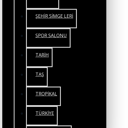
ŞEHİR SİMGE LERİ
SPOR SALONU
TARİH
TAŞ
TROPİKAL
TÜRKİYE