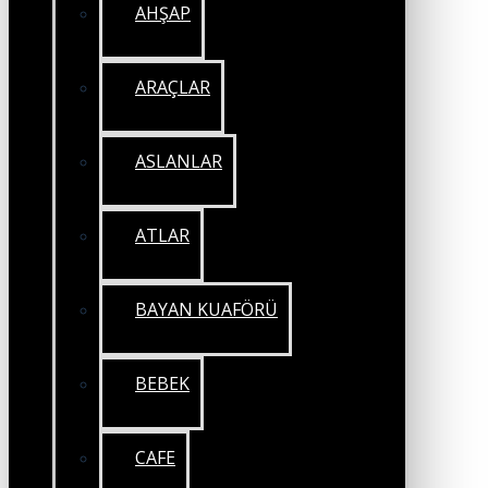
AHŞAP
ARAÇLAR
ASLANLAR
ATLAR
BAYAN KUAFÖRÜ
BEBEK
CAFE