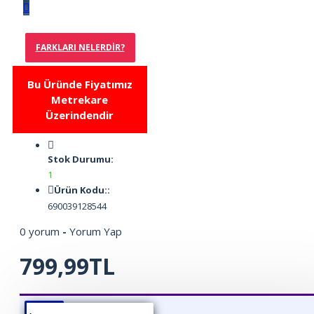
FARKLARI NELERDIR?
Bu Üründe Fiyatımız
Metrekare
Üzerindendir
Stok Durumu:
1
Ürün Kodu::
690039128544
0 yorum
-
Yorum Yap
799,99TL
ÜRÜN BILGISI
ÜRÜN YORUMLARI
BEDEN TABLOSU