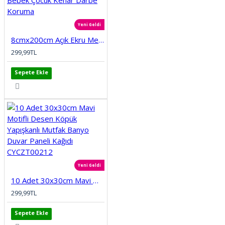
Yeni Geldi
8cmx200cm Açık Ekru Meva Kendinden Yapışkanlı Kauçuk Kenar Koruma Bebek Çocuk Kenar Darbe Koruma
299,99TL
Sepete Ekle
Yeni Geldi
10 Adet 30x30cm Mavi Motifli Desen Köpük Yapışkanlı Mutfak Banyo Duvar Paneli Kağıdı CYCZT00212
299,99TL
Sepete Ekle