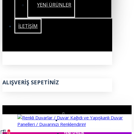
YENİ ÜRÜNLER
İLETIŞIM
ALIŞVERIŞ SEPETINIZ
ÜYE GIRIŞI
0
YENI ÜYELIK