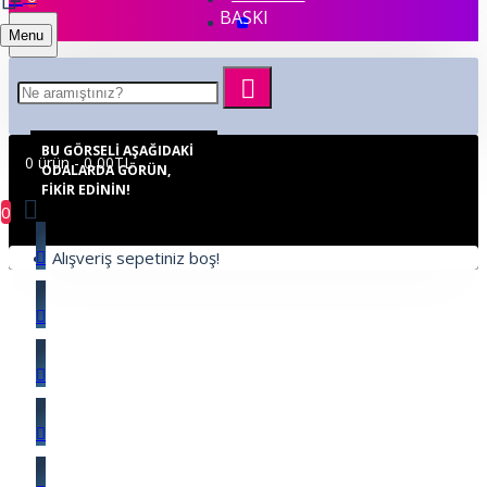
BASKI
Menu
BU GÖRSELI AŞAĞIDAKI
0 ürün - 0,00TL
ODALARDA GÖRÜN,
FIKIR EDININ!
0
Alışveriş sepetiniz boş!