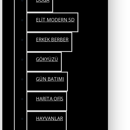
DOĞA
ELİT MODERN 5D
ERKEK BERBER
GÖKYÜZÜ
GÜN BATIMI
HARİTA OFİS
HAYVANLAR