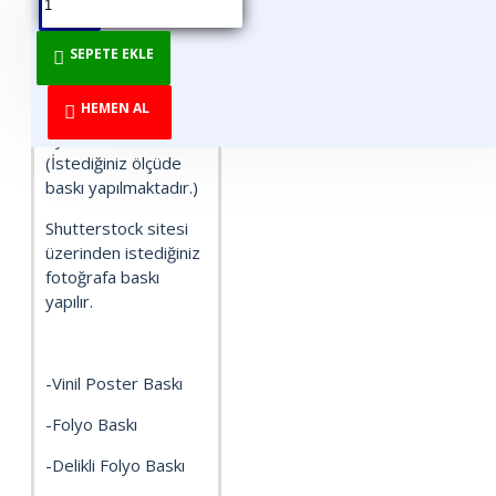
SEPETE EKLE
1 m2 Blueback
poster baskı fiyatıdır.
HEMEN AL
Diğer baskı türleri için
fiyat sorunuz.
(İstediğiniz ölçüde
baskı yapılmaktadır.)
Shutterstock sitesi
üzerinden istediğiniz
fotoğrafa baskı
yapılır.
-Vinil Poster Baskı
-Folyo Baskı
-Delikli Folyo Baskı