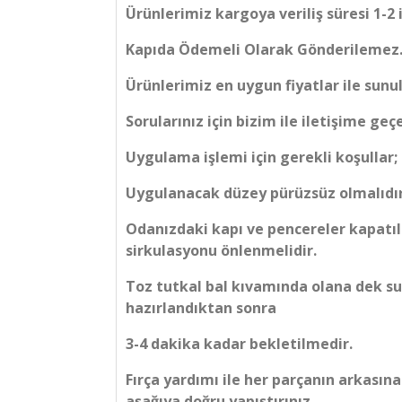
Ürünlerimiz kargoya veriliş süresi 1-2 
Kapıda Ödemeli Olarak Gönderilemez
Ürünlerimiz en uygun fiyatlar ile sunu
Sorularınız için bizim ile iletişime geçe
Uygulama işlemi için gerekli koşullar;
Uygulanacak düzey pürüzsüz olmalıdır
Odanızdaki kapı ve pencereler kapatı
sirkulasyonu önlenmelidir.
Toz tutkal bal kıvamında olana dek su i
hazırlandıktan sonra
3-4 dakika kadar bekletilmedir.
Fırça yardımı ile her parçanın arkasın
aşağıya doğru yapıştırınız.