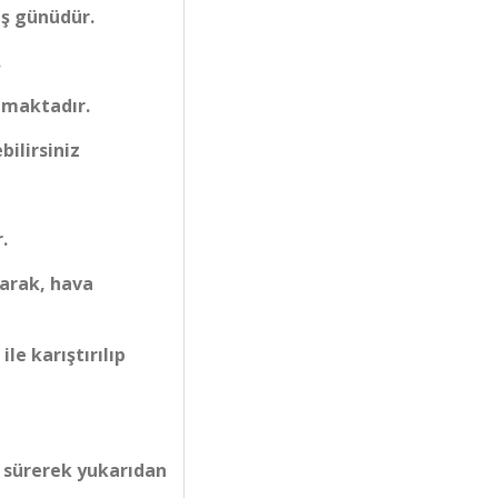
iş günüdür.
.
lmaktadır.
bilirsiniz
.
larak, hava
le karıştırılıp
a sürerek yukarıdan