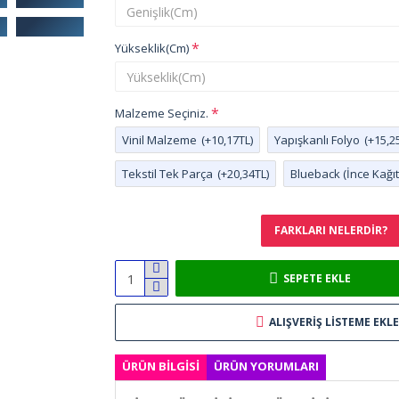
Yükseklik(Cm)
Malzeme Seçiniz.
Vinil Malzeme
(+10,17TL)
Yapışkanlı Folyo
(+15,2
Tekstil Tek Parça
(+20,34TL)
Blueback (İnce Kağıt
FARKLARI NELERDIR?
SEPETE EKLE
ALIŞVERIŞ LISTEME EKLE
ÜRÜN BILGISI
ÜRÜN YORUMLARI