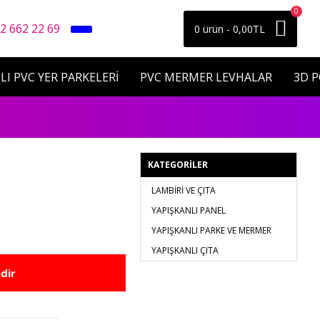
0
2 662 22 69
0 ürün - 0,00TL
LI PVC YER PARKELERİ
PVC MERMER LEVHALAR
3D 
KATEGORILER
LAMBİRİ VE ÇITA
YAPIŞKANLI PANEL
YAPIŞKANLI PARKE VE MERMER
YAPIŞKANLI ÇITA
dir