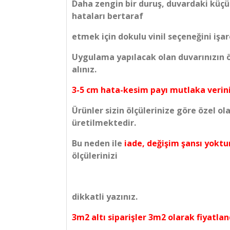
Daha zengin bir duruş, duvardaki küçü
hataları bertaraf
etmek için dokulu vinil seçeneğini işare
Uygulama yapılacak olan duvarınızın öl
alınız.
3-5 cm hata-kesim payı mutlaka verini
Ürünler sizin ölçülerinize göre özel ol
üretilmektedir.
Bu neden ile
iade, değişim şansı yoktu
ölçülerinizi
dikkatli yazınız.
3m2 altı siparişler 3m2 olarak fiyatland