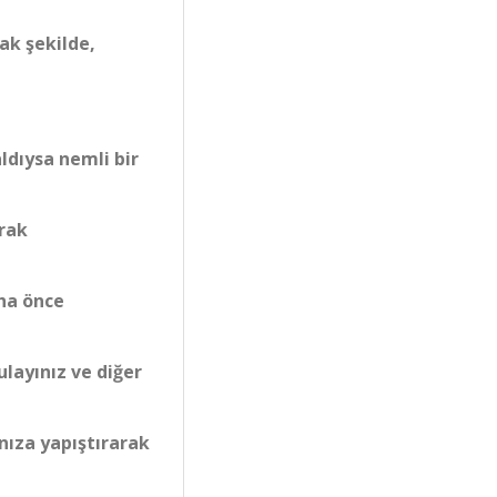
ak şekilde,
ldıysa nemli bir
arak
aha önce
ulayınız ve diğer
nıza yapıştırarak