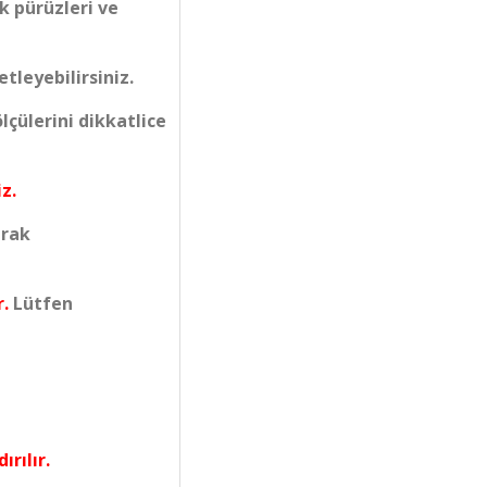
k pürüzleri ve
tleyebilirsiniz.
çülerini dikkatlice
z.
arak
r.
Lütfen
ırılır.