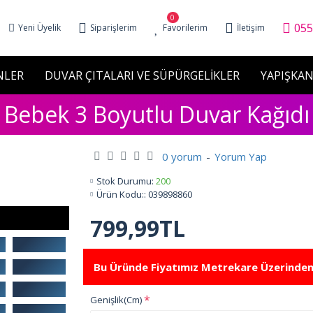
0
055
Yeni Üyelik
Siparişlerim
Favorilerim
İletişim
NLER
DUVAR ÇITALARI VE SÜPÜRGELİKLER
YAPIŞKAN
Bebek 3 Boyutlu Duvar Kağıdı
0 yorum
-
Yorum Yap
Stok Durumu:
200
Ürün Kodu::
039898860
799,99TL
Bu Üründe Fiyatımız Metrekare Üzerinden
Genişlik(Cm)