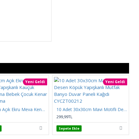
Yeni Geldi
Yeni Geldi
8cmx200cm Açık Ekru Meva Kendinden Yapışkanlı Kauçuk Kenar Koruma Bebek Çocuk Kenar Darbe Koruma
10 Adet 30x30cm Mavi Motifli Desen Köpük Yapışkanlı Mutfak Banyo Duvar Paneli Kağıdı CYCZT00212
299,99TL
2
Sepete Ekle