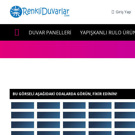
Giriş Yap
DUVAR PANELLERİ
YAPIŞKANLI RULO ÜRÜ
BU GÖRSELI AŞAĞIDAKI ODALARDA GÖRÜN, FIKIR EDININ!