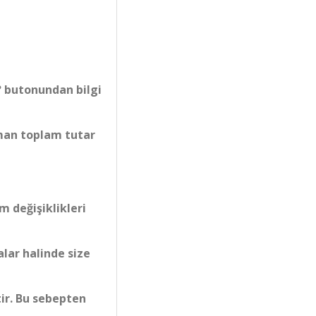
? butonundan bilgi
aman toplam tutar
 değişiklikleri
alar halinde size
tir. Bu sebepten