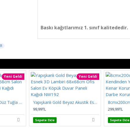
Baskı kağıtlarımız 1. sınıf kalitededir.
ER
Yeni Geldi
Yeni Geldi
Kendinden Yapışkanlı Düz Tuğla Desenli 3D Gri 68cmx68cm Salon Ev Köpük Duvar Paneli Kağıdı NW197
Yapışkanlı Gold Beyaz Akustik Esnek 3D Lambiri 68x68cm Ofis Salon Ev Köpük Duvar Paneli Kağıdı NW192
99,99TL
299,99TL
Sepete Ekle
Sepete Ekle