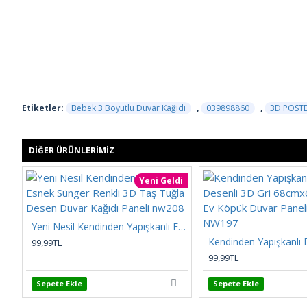
Etiketler:
Bebek 3 Boyutlu Duvar Kağıdı
,
039898860
,
3D POST
DIĞER ÜRÜNLERIMIZ
Yeni Geldi
Yeni Nesil Kendinden Yapışkanlı Esnek Sünger Renkli 3D Taş Tuğla Desen Duvar Kağıdı Paneli nw208
99,99TL
99,99TL
Sepete Ekle
Sepete Ekle