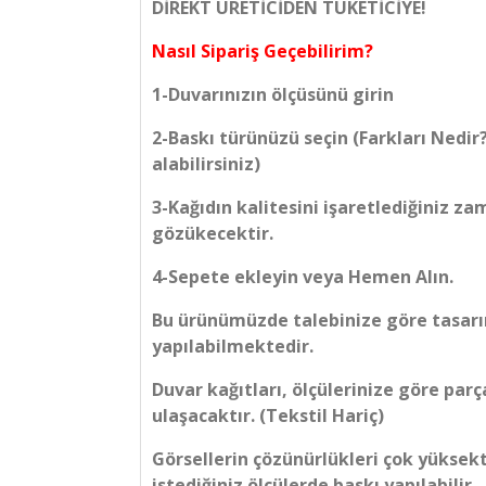
DİREKT ÜRETİCİDEN TÜKETİCİYE!
Nasıl Sipariş Geçebilirim?
1-Duvarınızın ölçüsünü girin
2-Baskı türünüzü seçin (Farkları Nedir
alabilirsiniz)
3-Kağıdın kalitesini işaretlediğiniz z
gözükecektir.
4-Sepete ekleyin veya Hemen Alın.
Bu ürünümüzde talebinize göre tasarım
yapılabilmektedir.
Duvar kağıtları, ölçülerinize göre parç
ulaşacaktır. (Tekstil Hariç)
Görsellerin çözünürlükleri çok yüksek
istediğiniz ölçülerde baskı yapılabilir.