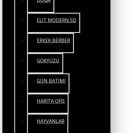
DOĞA
ELİT MODERN 5D
ERKEK BERBER
GÖKYÜZÜ
GÜN BATIMI
HARİTA OFİS
HAYVANLAR