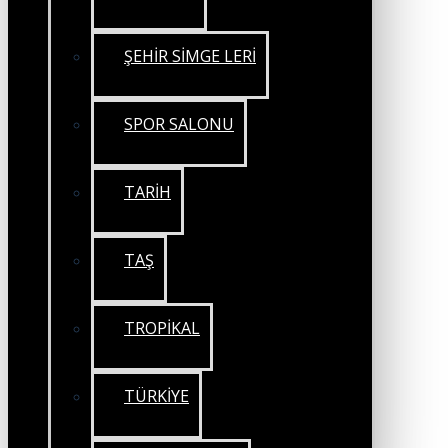
ŞEHİR SİMGE LERİ
SPOR SALONU
TARİH
TAŞ
TROPİKAL
TÜRKİYE