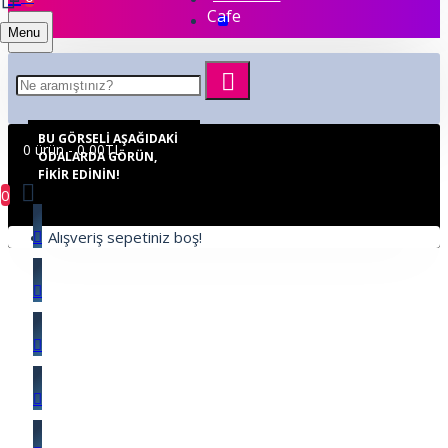
Cafe
Menu
BU GÖRSELI AŞAĞIDAKI
0 ürün - 0,00TL
ODALARDA GÖRÜN,
FIKIR EDININ!
0
Alışveriş sepetiniz boş!