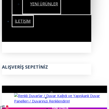
YENİ ÜRÜNLER
İLETIŞIM
ALIŞVERIŞ SEPETINIZ
ÜYE GIRIŞI
0
YENI ÜYELIK