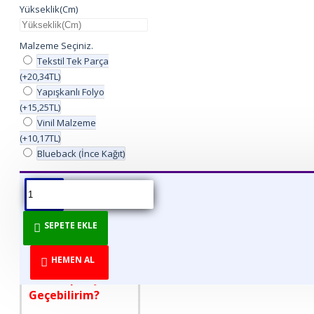
Yükseklik(Cm)
Malzeme Seçiniz.
Tekstil Tek Parça
(+20,34TL)
Yapışkanlı Folyo
(+15,25TL)
Vinil Malzeme
(+10,17TL)
Blueback (İnce Kağıt)
ÜRÜN BILGISI
ÜRÜN YORUMLARI
BEDEN TABLOSU
SEPETE EKLE
DİREKT ÜRETİCİDEN
TÜKETİCİYE!
HEMEN AL
Nasıl Sipariş
Geçebilirim?