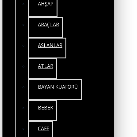
AHŞAP
ARAÇLAR
ASLANLAR
ATLAR
BAYAN KUAFÖRÜ
BEBEK
CAFE