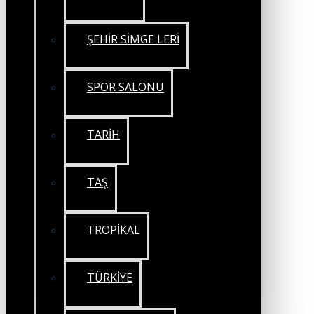
ŞEHİR SİMGE LERİ
SPOR SALONU
TARİH
TAŞ
TROPİKAL
TÜRKİYE