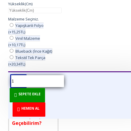
Yükseklik(Cm)
Malzeme Seçiniz.
Yapışkanlı Folyo
(+15,25TL)
Vinil Malzeme
(+10,17TL)
Blueback (İnce Kağıt)
Tekstil Tek Parça
(+20,34TL)
ÜRÜN BILGISI
ÜRÜN YORUMLARI
BEDEN TABLOSU
SEPETE EKLE
DİREKT ÜRETİCİDEN
TÜKETİCİYE!
HEMEN AL
Nasıl Sipariş
Geçebilirim?