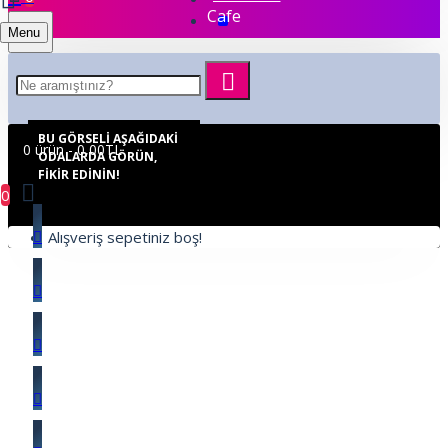
Cafe
Menu
BU GÖRSELI AŞAĞIDAKI
0 ürün - 0,00TL
ODALARDA GÖRÜN,
FIKIR EDININ!
0
Alışveriş sepetiniz boş!