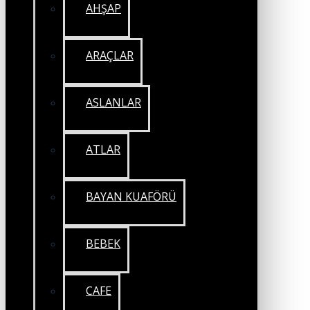
AHŞAP
ARAÇLAR
ASLANLAR
ATLAR
BAYAN KUAFÖRÜ
BEBEK
CAFE