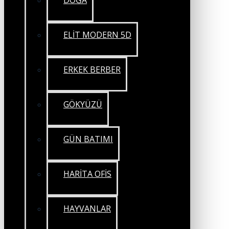
DOĞA
ELİT MODERN 5D
ERKEK BERBER
GÖKYÜZÜ
GÜN BATIMI
HARİTA OFİS
HAYVANLAR