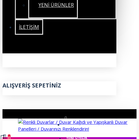
YENİ ÜRÜNLER
İLETIŞIM
ALIŞVERIŞ SEPETINIZ
ÜYE GIRIŞI
0
YENI ÜYELIK